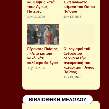
και θλίψεις κατά
Ένα άγνωστο
τους Αγίους
κείμενο του Οσίου
Πατέρες.
Παϊσίου
July 13, 2026
July 13, 2026
Γέροντας Παΐσιος
Οἱ λογισμοὶ τοῦ
: «Από κάποιο
ἀνθρώπου
κακό, κάτι
δείχνουν τὴν
καλύτερο θα βγει»
πνευματική του
κατάσταση. Ἁγιος
July 13, 2026
Παΐσιος
July 13, 2026
ΒΙΒΛΙΟΘΗΚΗ ΜΕΛΩΔΟΥ