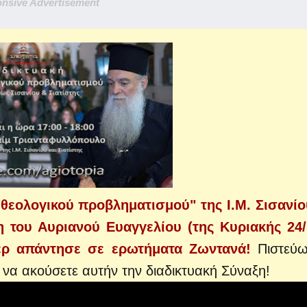
nsive Advertisement
θεολογικού προβληματισμού" της Ι.Μ. Σισανίο
 του Αυριανού Ευαγγελίου (της Κυριακής 24/
τερ απάντησε σε ερωτήματα Ζωντανά!
Πιστεύω
 να ακούσετε αυτήν την διαδικτυακή Σύναξη!