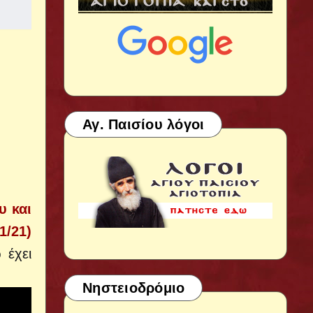
Αγ. Παισίου λόγοι
υ και
1/21)
 έχει
Νηστειοδρόμιο