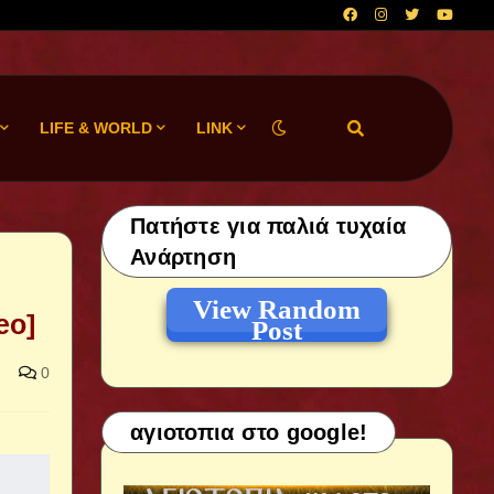
LIFE & WORLD
LINK
Πατήστε για παλιά τυχαία
Ανάρτηση
View Random
eo]
Post
0
αγιοτοπια στο google!