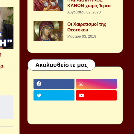
ΚΑΝΩΝ χωρὶς Ἱερέα
Αυγούστου 02, 2020
Οι Χαιρετισμοί της
Θεοτόκου
Μαρτίου 03, 2019
ή
Ακολουθείστε μας
ρ.