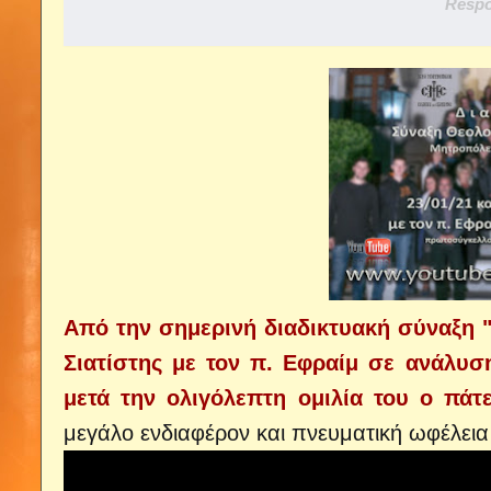
Respo
Από την σημερινή διαδικτυακή σύναξη "
Σιατίστης με τον π. Εφραίμ σε ανάλυση
μετά την ολιγόλεπτη ομιλία του ο πά
μεγάλο ενδιαφέρον και πνευματική ωφέλεια