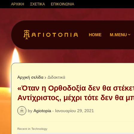
ΑΡΧΙΚΗ
ΣΧΕΤΙΚΑ
ΕΠΙΚΟΙΝΩΝΙΑ
HOME
M.MENU
Αρχική σελίδα
Διδακτικά
«Όταν η Ορθοδοξία δεν θα στέκετα
Αντίχριστος, μέχρι τότε δεν θα μ
by
Agiotopia
-
Ιανουαρίου 29, 2021
Recent in Technology