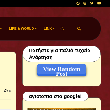
LIFE & WORLD
LINK
Πατήστε για παλιά τυχαία
Ανάρτηση
View Random
Post
0
αγιοτοπια στο google!