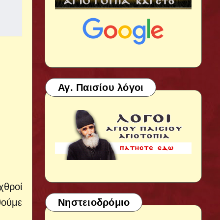
Αγ. Παισίου λόγοι
χθροί
θούμε
Νηστειοδρόμιο