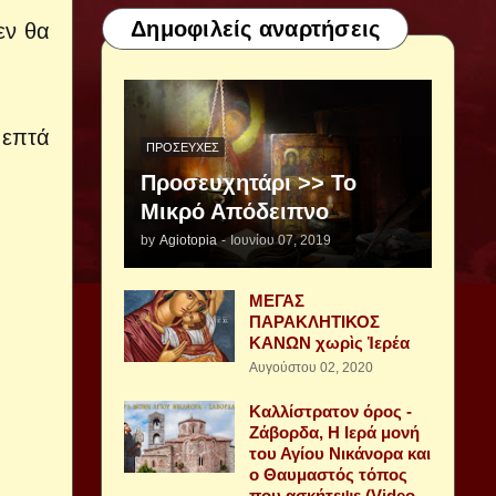
Δημοφιλείς αναρτήσεις
εν θα
 επτά
ΠΡΟΣΕΥΧΈΣ
Προσευχητάρι >> Το
Μικρό Απόδειπνο
by
Agiotopia
-
Ιουνίου 07, 2019
ΜΕΓΑΣ
ΠΑΡΑΚΛΗΤΙΚΟΣ
ΚΑΝΩΝ χωρὶς Ἱερέα
Αυγούστου 02, 2020
Καλλίστρατον όρος -
Ζάβορδα, Η Ιερά μονή
του Αγίου Νικάνορα και
ο Θαυμαστός τόπος
που ασκήτεψε (Video -