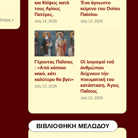
και θλίψεις κατά
Ένα άγνωστο
τους Αγίους
κείμενο του Οσίου
Πατέρες.
Παϊσίου
ότερη
July 13, 2026
July 13, 2026
Γέροντας Παΐσιος
Οἱ λογισμοὶ τοῦ
: «Από κάποιο
ἀνθρώπου
κακό, κάτι
δείχνουν τὴν
καλύτερο θα βγει»
πνευματική του
κατάσταση. Ἁγιος
July 13, 2026
Παΐσιος
July 13, 2026
ΒΙΒΛΙΟΘΗΚΗ ΜΕΛΩΔΟΥ