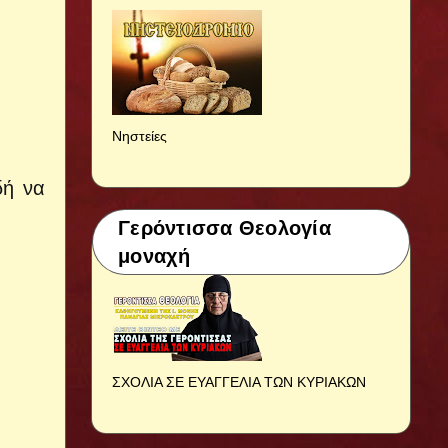
Νηστείες
δή να
Γερόντισσα Θεολογία
μοναχή
ΣΧΟΛΙΑ ΣΕ ΕΥΑΓΓΕΛΙΑ ΤΩΝ ΚΥΡΙΑΚΩΝ