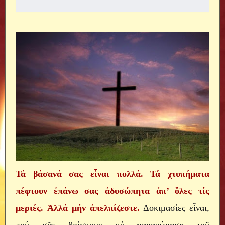
Τά βάσανά σας εἶναι πολλά. Τά χτυπήματα
πέφτουν ἐπάνω σας ἀδυσώπητα ἀπ’ ὅλες τίς
μεριές. Ἀλλά μήν ἀπελπίζεστε.
Δοκιμασίες εἶναι,
πού σᾶς βρίσκουν μέ παραχώρηση τοῦ