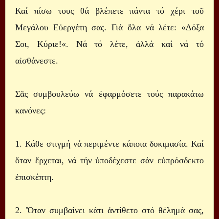
Καί πίσω τους θά βλέπετε πάντα τό χέρι τοῦ
Μεγάλου Εὐεργέτη σας. Γιά ὅλα νά λέτε: «Δόξα
Σοι, Κύριε!«. Νά τό λέτε, ἀλλά καί νά τό
αἰσθάνεστε.
Σᾶς συμβουλεύω νά ἐφαρμόσετε τούς παρακάτω
κανόνες:
1. Κάθε στιγμή νά περιμέντε κάποια δοκιμασία. Καί
ὅταν ἔρχεται, νά τήν ὑποδέχεστε σάν εὐπρόσδεκτο
ἐπισκέπτη.
2. Ὅταν συμβαίνει κάτι ἀντίθετο στό θέλημά σας,