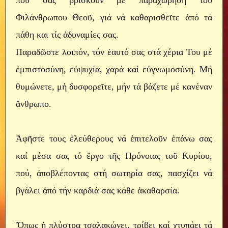
Φιλάνθρωπου Θεοῦ, γιά νά καθαρισθεῖτε ἀπό τά
πάθη και τίς ἀδυναμίες σας.
Παραδῶστε λοιπόν, τόν ἑαυτό σας στά χέρια Του μέ
ἐμπιστοσύνη, εὐψυχία, χαρά καί εὐγνωμοσύνη. Μή
θυμώνετε, μή δυσφορεῖτε, μήν τά βάζετε μέ κανέναν
ἄνθρωπο.
Ἀφῆστε τους ἐλεύθερους νά ἐπιτελοῦν ἐπάνω σας
καί μέσα σας τό ἔργο τῆς Πρόνοιας τοῦ Κυρίου,
πού, ἀποβλέποντας στή σωτηρία σας, πασχίζει νά
βγάλει ἀπό τήν καρδιά σας κάθε ἀκαθαρσία.
Ὅπως ἡ πλύστρα τσαλακώνει, τρίβει καί χτυπάει τά