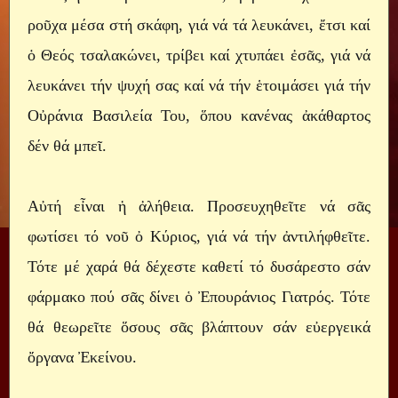
ροῦχα μέσα στή σκάφη, γιά νά τά λευκάνει, ἔτσι καί
ὁ Θεός τσαλακώνει, τρίβει καί χτυπάει ἐσᾶς, γιά νά
λευκάνει τήν ψυχή σας καί νά τήν ἑτοιμάσει γιά τήν
Οὐράνια Βασιλεία Του, ὅπου κανένας ἀκάθαρτος
δέν θά μπεῖ.
Αὐτή εἶναι ἡ ἀλήθεια. Προσευχηθεῖτε νά σᾶς
φωτίσει τό νοῦ ὀ Κύριος, γιά νά τήν ἀντιλήφθεῖτε.
Τότε μέ χαρά θά δέχεστε καθετί τό δυσάρεστο σάν
φάρμακο πού σᾶς δίνει ὁ Ἐπουράνιος Γιατρός. Τότε
θά θεωρεῖτε ὅσους σᾶς βλάπτουν σάν εὐεργεικά
ὄργανα Ἐκείνου.