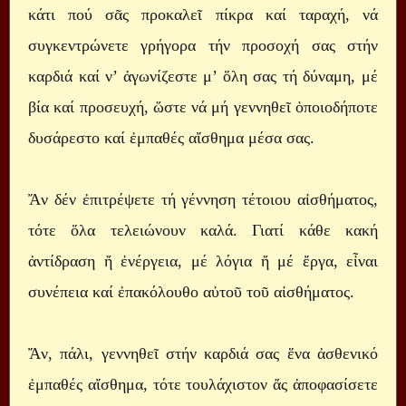
κάτι πού σᾶς προκαλεῖ πίκρα καί ταραχή, νά
συγκεντρώνετε γρήγορα τήν προσοχή σας στήν
καρδιά καί ν’ ἀγωνίζεστε μ’ ὅλη σας τή δύναμη, μέ
βία καί προσευχή, ὥστε νά μή γεννηθεῖ ὁποιοδήποτε
δυσάρεστο καί ἐμπαθές αἴσθημα μέσα σας.
Ἄν δέν ἐπιτρέψετε τή γέννηση τέτοιου αἰσθήματος,
τότε ὅλα τελειώνουν καλά. Γιατί κάθε κακή
ἀντίδραση ἤ ἐνέργεια, μέ λόγια ἤ μέ ἔργα, εἶναι
συνέπεια καί ἐπακόλουθο αὐτοῦ τοῦ αἰσθήματος.
Ἄν, πάλι, γεννηθεῖ στήν καρδιά σας ἕνα ἀσθενικό
ἐμπαθές αἴσθημα, τότε τουλάχιστον ἄς ἀποφασίσετε