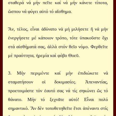
σταθερά νά μήν πεῖτε καί νά μήν κάνετε τίποτα,
ὥσπου νά φύγει αὐτό τό αἴσθημα.
Ἄν, τέλος, εἶναι ἀδύνατο νά μή μιλήσετε ἤ νά μήν
ἐνεργήσετε μέ κάποιον τρόπο, τότε ὑπακοῦστε ὄχι
στά αἰσθήματά σας, ἀλλά στόν θεῖο νόμο. Φερθεῖτε
μέ πραόττητα, ἠρεμία καί φόβο Θοεῦ.
3. Μήν περιμέντε καί μήν ἐπιδιώκετε νά
σταματήσουν οἱ δοκιμασίες. Ἀπεναντίας,
προετοιμάστε τόν ἑαυτό σας νά τίς σηκώνει ὥς τό
θάνατο. Μήν τό ξεχνᾶτε αὐτό! Εἶναι πολύ
σημαντικό. Ἄν δέν τοποθετηθεῖτε ἔτσι ἀπέναντι στίς