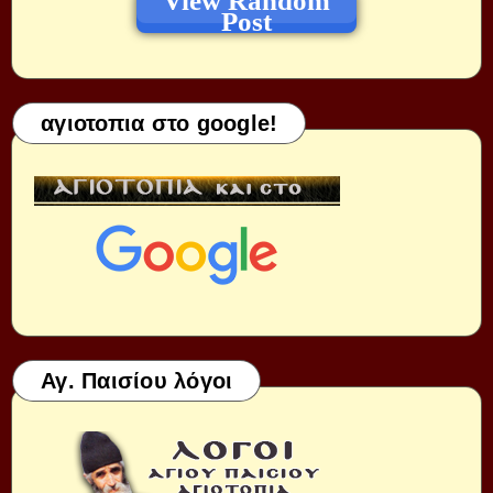
View Random
Post
αγιοτοπια στο google!
Αγ. Παισίου λόγοι