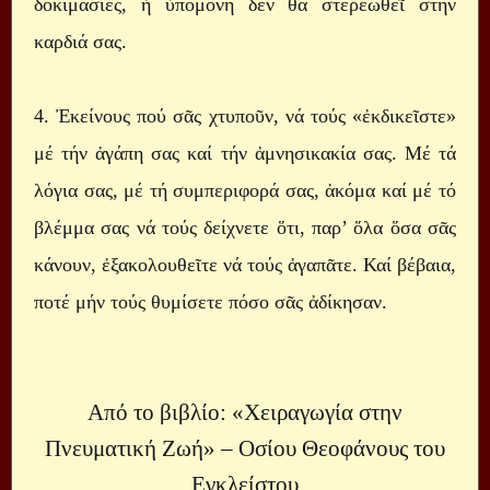
δοκιμασίες, ἡ ὑπομονή δέν θά στερεωθεῖ στήν
καρδιά σας.
4. Ἐκείνους πού σᾶς χτυποῦν, νά τούς «ἐκδικεῖστε»
μέ τήν ἀγάπη σας καί τήν ἀμνησικακία σας. Μέ τά
λόγια σας, μέ τή συμπεριφορά σας, ἀκόμα καί μέ τό
βλέμμα σας νά τούς δείχνετε ὅτι, παρ’ ὅλα ὅσα σᾶς
κάνουν, ἐξακολουθεῖτε νά τούς ἀγαπᾶτε. Καί βέβαια,
ποτέ μήν τούς θυμίσετε πόσο σᾶς ἀδίκησαν.
Από το βιβλίο: «Χειραγωγία στην
Πνευματική Ζωή» – Οσίου Θεοφάνους του
Εγκλείστου