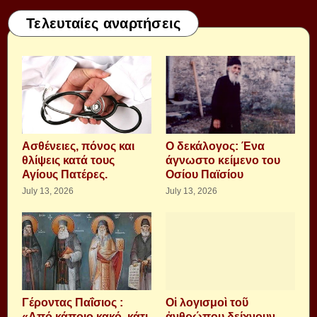
Τελευταίες αναρτήσεις
Aσθένειες, πόνος και
Ο δεκάλογος: Ένα
θλίψεις κατά τους
άγνωστο κείμενο του
Αγίους Πατέρες.
Οσίου Παϊσίου
July 13, 2026
July 13, 2026
Γέροντας Παΐσιος :
Οἱ λογισμοὶ τοῦ
«Από κάποιο κακό, κάτι
ἀνθρώπου δείχνουν