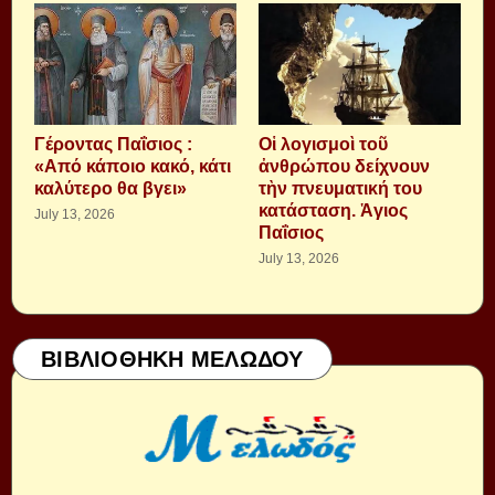
Γέροντας Παΐσιος :
Οἱ λογισμοὶ τοῦ
«Από κάποιο κακό, κάτι
ἀνθρώπου δείχνουν
καλύτερο θα βγει»
τὴν πνευματική του
κατάσταση. Ἁγιος
July 13, 2026
Παΐσιος
July 13, 2026
ΒΙΒΛΙΟΘΗΚΗ ΜΕΛΩΔΟΥ