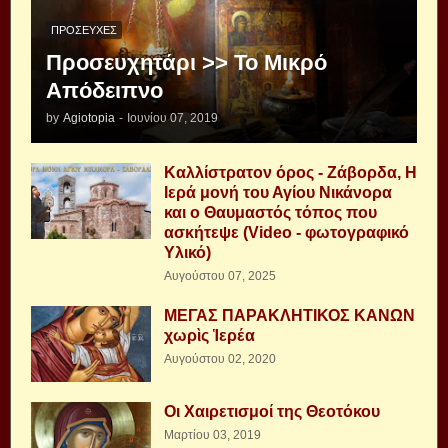
ΠΡΟΣΕΥΧΈΣ
Προσευχητάρι >> Το Μικρό
Απόδειπνο
by
Agiotopia
-
Ιουνίου 07, 2019
Καλλίστρατον όρος - Ζάβορδα, Η
Ιερά μονή του Αγίου Νικάνορα
και ο Θαυμαστός τόπος που
ασκήτεψε (Video - φωτογραφικό
Υλικό)
Αυγούστου 07, 2025
ΜΕΓΑΣ ΠΑΡΑΚΛΗΤΙΚΟΣ ΚΑΝΩΝ
χωρὶς Ἱερέα
Αυγούστου 02, 2020
Οι Χαιρετισμοί της Θεοτόκου
Μαρτίου 03, 2019