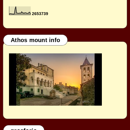
2
6
5
3
7
3
9
Athos mount info