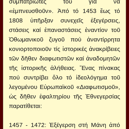
συμπατριῶτες του γιά νά
«ἐμπνευσθοῦν». Ἀπό τό 1453 ἕως τό
1808 ὑπῆρξαν συνεχεῖς ἐξεγέρσεις,
στάσεις καί ἐπαναστάσεις ἐναντίον τοῦ
Ὀθωμανικοῦ ζυγοῦ πού ἀναντίρρητα
κονιορτοποιοῦν τίς ἱστορικές ἀνακρίβειες
τῶν δῆθεν διαφωτιστῶν καί ἀναδομητῶν
τῆς ἱστορικῆς ἀλήθειας. Ἕνας πίνακας
πού συντρίβει ὅλο τό ἰδεολόγημα τοῦ
λεγομένου Εὐρωπαϊκοῦ «Διαφωτισμοῦ»,
ὡς δῆθεν ἐφαλτηρίου τῆς Ἐθνεγερσίας
παρατίθεται:
1457 - 1472: Ἐξέγερση στή Μάνη ἀπό