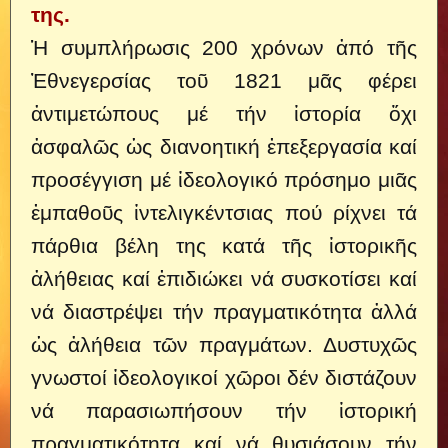
της.
Ἡ συμπλήρωσις 200 χρόνων ἀπό τῆς
Ἐθνεγερσίας τοῦ 1821 μᾶς φέρει
ἀντιμετώπους μέ τήν ἱστορία ὄχι
ἀσφαλῶς ὡς διανοητική ἐπεξεργασία καί
προσέγγιση μέ ἰδεολογικό πρόσημο μιᾶς
ἐμπαθοῦς ἰντελιγκέντσιας πού ρίχνει τά
πάρθια βέλη της κατά τῆς ἱστορικῆς
ἀλήθειας καί ἐπιδιώκει νά συσκοτίσει καί
νά διαστρέψει τήν πραγματικότητα ἀλλά
ὡς ἀλήθεια τῶν πραγμάτων.
Δυστυχῶς
γνωστοί ἰδεολογικοί χῶροι δέν διστάζουν
νά παρασιωπήσουν τήν ἱστορική
πραγματικότητα καί νά θυσιάσουν τήν