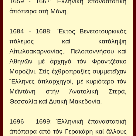
1659 - 1667: Ἑλληνική ἐπαναστατική
ἀπόπειρα στή Μάνη.
1684 - 1688: Ἕκτος Βενετοτουρκικός
πόλεμος καί κατάληψη
Αἰτωλοακαρνανίας,. Πελοποννήσου καί
Ἀθηνῶν μέ ἀρχηγό τόν Φραντζέσκο
Μοροζίνι. Στίς ἐχθροπραξίες συμμετεῖχαν
Ἕλληνες ὁπλαρχηγοί, μέ κυριότερο τόν
Μεϊντάνη στήν Ἀνατολική Στερά,
Θεσσαλία καί Δυτική Μακεδονία.
1696 - 1699: Ἑλληνική ἐπαναστατική
ἀπόπειρα ἀπό τόν Γερακάρη καί ἄλλους