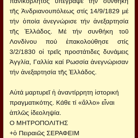
πανικόβλητος ὑπέγραψε τήν συνθήκη
τῆς Ἀνδριανουπόλεως στίς 14/9/1829 μέ
τήν ὁποία ἀνεγνώρισε τήν ἀνεξαρτησία
τῆς Ἑλλάδος. Μέ τήν συνθήκη τοῦ
Λονδίνου πού ἐπακολούθησε στίς
3/2/1830 οἱ τρεῖς προστάτιδες δυνάμεις
Ἀγγλία, Γαλλία καί Ρωσσία ἀνεγνώρισαν
τήν ἀνεξαρτησία τῆς Ἑλλάδος.
Αὐτά μαρτυρεῖ ἡ ἀναντίρρητη ἱστορική
πραγματικότης. Κάθε τί «ἄλλο» εἶναι
ἁπλῶς ἰδεοληψία.
Ο ΜΗΤΡΟΠΟΛΙΤΗΣ
+ὁ Πειραιῶς ΣΕΡΑΦΕΙΜ