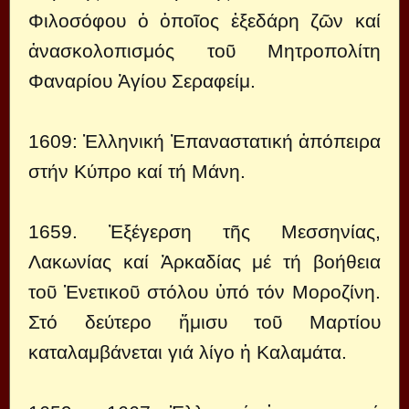
Φιλοσόφου ὁ ὁποῖος ἐξεδάρη ζῶν καί
ἀνασκολοπισμός τοῦ Μητροπολίτη
Φαναρίου Ἁγίου Σεραφείμ.
1609: Ἑλληνική Ἐπαναστατική ἀπόπειρα
στήν Κύπρο καί τή Μάνη.
1659. Ἐξέγερση τῆς Μεσσηνίας,
Λακωνίας καί Ἀρκαδίας μέ τή βοήθεια
τοῦ Ἑνετικοῦ στόλου ὑπό τόν Μοροζίνη.
Στό δεύτερο ἥμισυ τοῦ Μαρτίου
καταλαμβάνεται γιά λίγο ἡ Καλαμάτα.