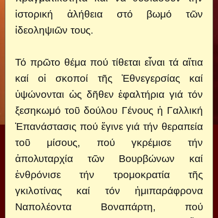
ἱστορική ἀλήθεια στό βωμό τῶν
ἰδεοληψιῶν τους.
Τό πρῶτο θέμα πού τίθεται εἶναι τά αἴτια
καί οἱ σκοποί τῆς Ἐθνεγερσίας καί
ὑψώνονται ὡς δῆθεν ἐφαλτήρια γιά τόν
ξεσηκωμό τοῦ δούλου Γένους ἡ Γαλλική
Ἐπανάστασις πού ἔγινε γιά τήν θεραπεία
τοῦ μίσους, πού γκρέμισε τήν
ἀπολυταρχία τῶν Βουρβώνων καί
ἐνθρόνισε τήν τρομοκρατία τῆς
γκιλοτίνας καί τόν ἡμιπαράφρονα
Ναπολέοντα Βοναπάρτη, πού