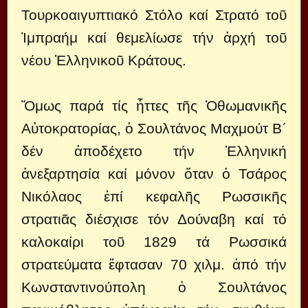
Τουρκοαιγυπτιακό Στόλο καί Στρατό τοῦ
Ἰμπραήμ καί θεμελίωσε τήν ἀρχή τοῦ
νέου Ἑλληνικοῦ Κράτους.
Ὅμως παρά τίς ἧττες τῆς Ὀθωμανικῆς
Αὐτοκρατορίας, ὁ Σουλτάνος Μαχμούτ Β΄
δέν ἀποδέχετο τήν Ἑλληνική
ἀνεξαρτησία καί μόνον ὅταν ὁ Τσάρος
Νικόλαος ἐπί κεφαλῆς Ρωσσικῆς
στρατιᾶς διέσχισε τόν Δούναβη καί τό
καλοκαίρι τοῦ 1829 τά Ρωσσικά
στρατεύματα ἔφτασαν 70 χιλμ. ἀπό τήν
Κωνσταντινούπολη ὁ Σουλτάνος