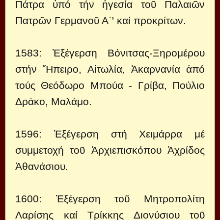
Πάτρα ὑπό τήν ἡγεσία τοῦ Παλαιῶν
Πατρῶν Γερμανοῦ Α΄' καί προκρίτων.
1583: Ἐξέγερση Βόνιτσας-Ξηρομέρου
στήν Ἤπειρο, Αἰτωλία, Ἀκαρνανία ἀπό
τούς Θεόδωρο Μπούα - Γρίβα, Πούλιο
Δράκο, Μαλάμο.
1596: Ἐξέγερση στή Χειμάρρα μέ
συμμετοχή τοῦ Ἀρχιεπισκόπου Ἀχρίδος
Ἀθανάσιου.
1600: Ἐξέγερση τοῦ Μητροπολίτη
Λαρίσης καί Τρίκκης Διονύσιου τοῦ