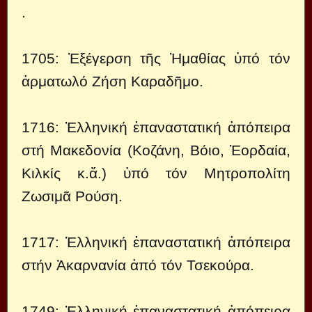
.
1705: Ἐξέγερση τῆς Ἠμαθίας ὑπό τόν
ἀρματωλό Ζήση Καραδῆμο.
1716: Ἑλληνική ἐπαναστατική ἀπόπειρα
στή Μακεδονία (Κοζάνη, Βόιο, Ἐορδαία,
Κιλκίς κ.ἄ.) ὑπό τόν Mητροπολίτη
Ζωσιμᾶ Ρούση.
1717: Ἑλληνική ἐπαναστατική ἀπόπειρα
στήν Ἀκαρνανία ἀπό τόν Τσεκούρα.
1749: Ἑλληνική ἐπαναστατική ἀπόπειρα