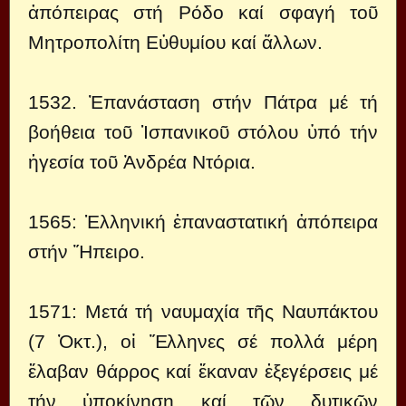
ἀπόπειρας στή Ρόδο καί σφαγή τοῦ
Μητροπολίτη Εὐθυμίου καί ἄλλων.
1532. Ἐπανάσταση στήν Πάτρα μέ τή
βοήθεια τοῦ Ἱσπανικοῦ στόλου ὑπό τήν
ἡγεσία τοῦ Ἀνδρέα Ντόρια.
1565: Ἑλληνική ἐπαναστατική ἀπόπειρα
στήν Ἤπειρο.
1571: Μετά τή ναυμαχία τῆς Ναυπάκτου
(7 Ὀκτ.), οἱ Ἕλληνες σέ πολλά μέρη
ἔλαβαν θάρρος καί ἔκαναν ἐξεγέρσεις μέ
τήν ὑποκίνηση καί τῶν δυτικῶν