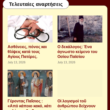
Τελευταίες αναρτήσεις
Aσθένειες, πόνος και
Ο δεκάλογος: Ένα
θλίψεις κατά τους
άγνωστο κείμενο του
Αγίους Πατέρες.
Οσίου Παϊσίου
July 13, 2026
July 13, 2026
Γέροντας Παΐσιος :
Οἱ λογισμοὶ τοῦ
«Από κάποιο κακό, κάτι
ἀνθρώπου δείχνουν