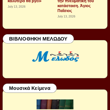
καλύτερο θα βγει»
τὴν πνευματική του
κατάσταση. Ἁγιος
July 13, 2026
Παΐσιος
July 13, 2026
ΒΙΒΛΙΟΘΗΚΗ ΜΕΛΩΔΟΥ
Μουσικά Κείμενα