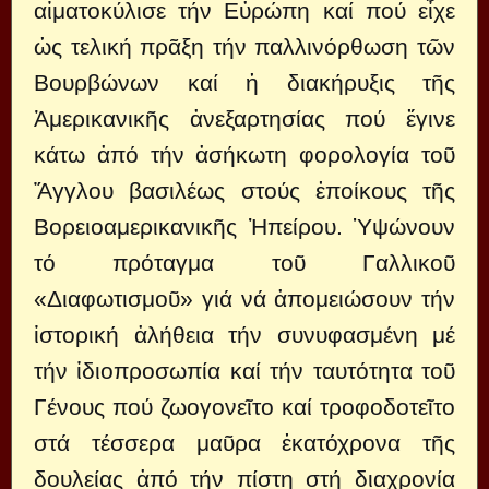
αἱματοκύλισε τήν Εὐρώπη καί πού εἶχε
ὡς τελική πρᾶξη τήν παλλινόρθωση τῶν
Βουρβώνων καί ἡ διακήρυξις τῆς
Ἀμερικανικῆς ἀνεξαρτησίας πού ἔγινε
κάτω ἀπό τήν ἀσήκωτη φορολογία τοῦ
Ἄγγλου βασιλέως στούς ἐποίκους τῆς
Βορειοαμερικανικῆς Ἠπείρου. Ὑψώνουν
τό πρόταγμα τοῦ Γαλλικοῦ
«Διαφωτισμοῦ» γιά νά ἀπομειώσουν τήν
ἱστορική ἀλήθεια τήν συνυφασμένη μέ
τήν ἰδιοπροσωπία καί τήν ταυτότητα τοῦ
Γένους πού ζωογονεῖτο καί τροφοδοτεῖτο
στά τέσσερα μαῦρα ἑκατόχρονα τῆς
δουλείας ἀπό τήν πίστη στή διαχρονία