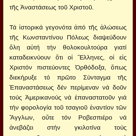
τῆς Ἀναστάσεως τοῦ Χριστοῦ.
Τά ἱστορικά γεγονότα ἀπό τῆς ἁλώσεως
τῆς Κωνσταντίνου Πόλεως διαψεύδουν
ὅλη αὐτή τήν θολοκουλτούρα γιατί
καταδεικνύουν ὅτι οἱ Ἕλληνες, οἱ εἰς
Χριστόν πιστεύοντες Ὀρθόδοξα, ὅπως
διεκήρυξε τό πρῶτο Σύνταγμα τῆς
Ἐπαναστάσεως δέν περίμεναν νά δοῦν
τούς Ἀμερικανούς νά ἐπαναστατοῦν γιά
τήν φορολογία τοῦ τσαγιοῦ ἐναντίον τῶν
Ἄγγλων, οὔτε τόν Ροβεσπιέρο νά
ἀνεβάζει στήν γκιλοτίνα τούς