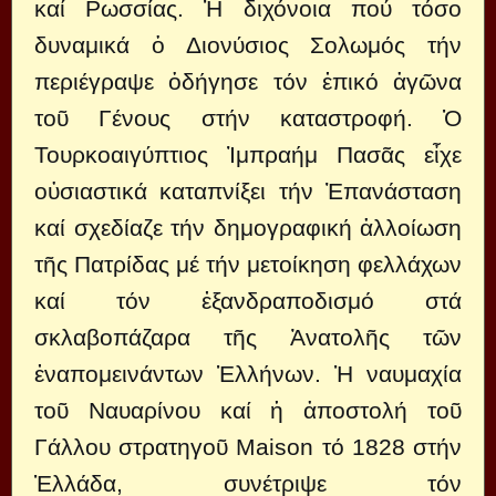
καί Ρωσσίας. Ἡ διχόνοια πού τόσο
δυναμικά ὁ Διονύσιος Σολωμός τήν
περιέγραψε ὁδήγησε τόν ἐπικό ἀγῶνα
τοῦ Γένους στήν καταστροφή. Ὁ
Τουρκοαιγύπτιος Ἰμπραήμ Πασᾶς εἶχε
οὐσιαστικά καταπνίξει τήν Ἐπανάσταση
καί σχεδίαζε τήν δημογραφική ἀλλοίωση
τῆς Πατρίδας μέ τήν μετοίκηση φελλάχων
καί τόν ἐξανδραποδισμό στά
σκλαβοπάζαρα τῆς Ἀνατολῆς τῶν
ἐναπομεινάντων Ἑλλήνων. Ἡ ναυμαχία
τοῦ Ναυαρίνου καί ἡ ἀποστολή τοῦ
Γάλλου στρατηγοῦ Μaison τό 1828 στήν
Ἑλλάδα, συνέτριψε τόν