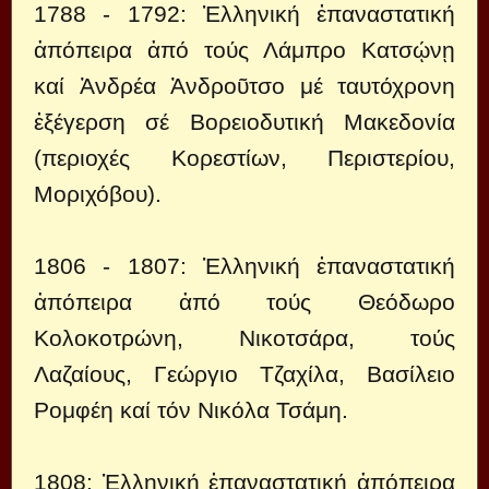
1788 - 1792: Ἑλληνική ἐπαναστατική
ἀπόπειρα ἀπό τούς Λάμπρο Κατσῴνῃ
καί Ἀνδρέα Ἀνδροῦτσο μέ ταυτόχρονη
ἐξέγερση σέ Βορειοδυτική Μακεδονία
(περιοχές Κορεστίων, Περιστερίου,
Μοριχόβου).
1806 - 1807: Ἑλληνική ἐπαναστατική
ἀπόπειρα ἀπό τούς Θεόδωρο
Κολοκοτρώνη, Νικοτσάρα, τούς
Λαζαίους, Γεώργιο Τζαχίλα, Βασίλειο
Ρομφέη καί τόν Νικόλα Τσάμη.
1808: Ἑλληνική ἐπαναστατική ἀπόπειρα