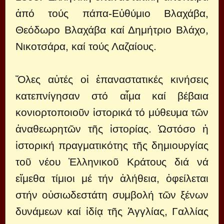
ἀπό τούς πάπα-Εὐθύμιο Βλαχάβα,
Θεόδωρο Βλαχάβα καί Δημήτριο Βλάχο,
Νικοτσάρα, καί τούς Λαζαίους.
Ὅλες αὐτές οἱ ἐπαναστατικές κινήσεις
κατεπνίγησαν στό αἷμα καί βέβαια
κονιορτοποιοῦν ἱστορικά τό μύθευμα τῶν
ἀναθεωρητῶν τῆς ἱστορίας. Ὡστόσο ἡ
ἱστορική πραγματικότης τῆς δημιουργίας
τοῦ νέου Ἑλληνικοῦ Κράτους διά νά
εἴμεθα τίμιοι μέ τήν ἀλήθεια, ὀφείλεται
στήν οὐσιωδεστάτη συμβολή τῶν ξένων
δυνάμεων καί ἰδίᾳ τῆς Ἀγγλίας, Γαλλίας