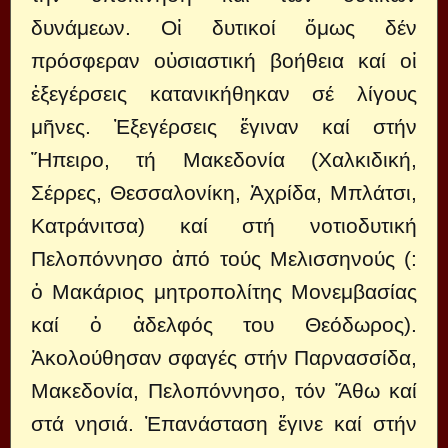
δυνάμεων. Οἱ δυτικοί ὅμως δέν
πρόσφεραν οὐσιαστική βοήθεια καί οἱ
ἐξεγέρσεις κατανικήθηκαν σέ λίγους
μῆνες. Ἐξεγέρσεις ἔγιναν καί στήν
Ἤπειρο, τή Μακεδονία (Χαλκιδική,
Σέρρες, Θεσσαλονίκη, Ἀχρίδα, Μπλάτσι,
Κατράνιτσα) καί στή νοτιοδυτική
Πελοπόννησο ἀπό τούς Μελισσηνούς (:
ὁ Μακάριος μητροπολίτης Μονεμβασίας
καί ὁ ἀδελφός του Θεόδωρος).
Ἀκολούθησαν σφαγές στήν Παρνασσίδα,
Μακεδονία, Πελοπόννησο, τόν Ἄθω καί
στά νησιά. Ἐπανάσταση ἔγινε καί στήν