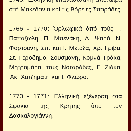
στή Μακεδονία καί τίς Βόρειες Σποράδες.
1766 - 1770: Ὀρλωφικά ἀπό τούς Γ.
Παπάζωλη, Π. Μπενάκη, Α. Ψαρό, Ν.
Φορτούνη, Σπ. καί Ι. Μεταξᾶ, Χρ. Γρίβα,
Στ. Γεροδῆμο, Σουσμάνη, Κομνά Τράκα,
Μητρομάρα, τούς Νοταράδες, Γ. Ζιάκα,
Ἄκ. Χατζημάτη καί Ι. Φλῶρο.
1770 - 1771: Ἑλληνική ἐξέγερση στά
Σφακιά τῆς Κρήτης ὑπό τόν
Δασκαλογιάννη.