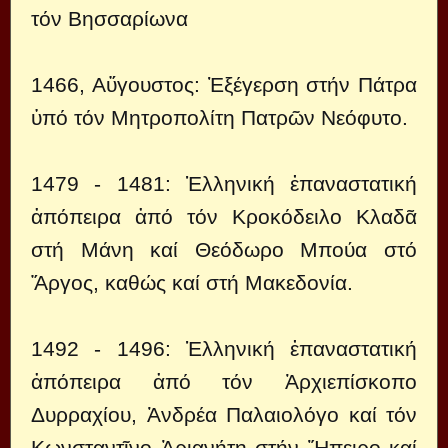
τόν Βησσαρίωνα
1466, Αὔγουστος: Ἐξέγερση στήν Πάτρα
ὑπό τόν Mητροπολίτη Πατρῶν Νεόφυτο.
1479 - 1481: Ἑλληνική ἐπαναστατική
ἀπόπειρα ἀπό τόν Κροκόδειλο Κλαδᾶ
στή Μάνη καί Θεόδωρο Μπούα στό
Ἄργος, καθώς καί στή Μακεδονία.
1492 - 1496: Ἑλληνική ἐπαναστατική
ἀπόπειρα ἀπό τόν Ἀρχιεπίσκοπο
Δυρραχίου, Ἀνδρέα Παλαιολόγο καί τόν
Κωνσταντῖνο Ἀριανήτη στήν Ἤπειρο καί