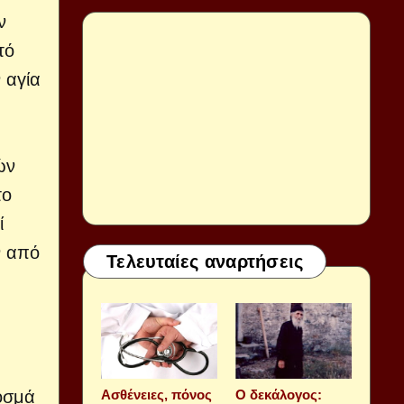
ν
τό
 αγία
ών
το
ί
ν από
Τελευταίες αναρτήσεις
οσμά
Aσθένειες, πόνος
Ο δεκάλογος: