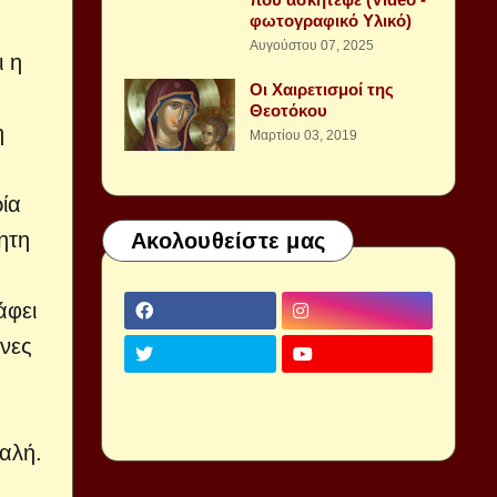
φωτογραφικό Υλικό)
Αυγούστου 07, 2025
ι η
Οι Χαιρετισμοί της
Θεοτόκου
η
Μαρτίου 03, 2019
ία
ητη
Ακολουθείστε μας
άφει
ινες
ταλή.