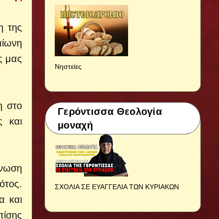
η της
αίωνη
ς μας
Νηστείες
η στο
Γερόντισσα Θεολογία
ς και
μοναχή
άνωση
ότος.
ΣΧΟΛΙΑ ΣΕ ΕΥΑΓΓΕΛΙΑ ΤΩΝ ΚΥΡΙΑΚΩΝ
α και
πίσης