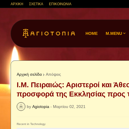
ΑΡΧΙΚΗ
ΣΧΕΤΙΚΑ
ΕΠΙΚΟΙΝΩΝΙΑ
HOME
M.MENU
Αρχική σελίδα
Απόψεις
Ι.Μ. Πειραιώς: Αριστεροί και Ά
προσφορά της Εκκλησίας προς τ
by
Agiotopia
-
Μαρτίου 02, 2021
Recent in Technology