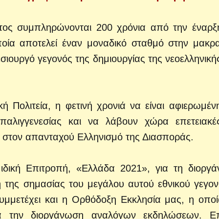
τος συμπληρώνονται 200 χρόνια από την έναρξ
οία αποτελεί έναν μοναδικό σταθμό στην μακρ
εσιουργό γεγονός της δημιουργίας της νεοελληνική
κή Πολιτεία, η φετινή χρονιά να είναι αφιερωμέν
παλιγγενεσίας και να λάβουν χώρα επετειακέ
ι στον απανταχού Ελληνισμό της Διασποράς.
 ιδική Επιτροπή, «Ελλάδα 2021», για τη διοργ
 της σημασίας του μεγάλου αυτού εθνικού γεγον
μμετέχει και η Ορθόδοξη Εκκλησία μας, η οποί
για την διοργάνωση αναλόγων εκδηλώσεων. Ε