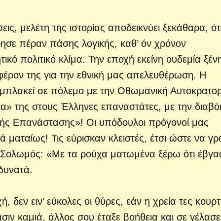
σεις, μελέτη της ιστορίας αποδεικνύει ξεκάθαρα, ότ
ησε πέραν πάσης λογικής, καθ’ όν χρόνον
κό πολιτικό κλίμα. Την εποχή εκείνη ουδεμία ξέν
φέρον της για την εθνική μας απελευθέρωση. Η
εμπλακεί σε πόλεμο με την Οθωμανική Αυτοκρατορ
ια» της στους Έλληνες επαναστάτες, με την διαβό
ικής Επανάστασης»! Οι υπόδουλοι πρόγονοί μας
ματαίως! Τις εύρισκαν κλειστές, έτσι ώστε να γρ
ς Σολωμός: «Με τα ρούχα ματωμένα ξέρω ότι έβγα
 δυνατά.
 δεν ειν’ εύκολες οι θύρες, εάν η χρεία τες κουρ
ασιν καμιά, άλλος σου έταξε βοήθεια και σε γέλασε