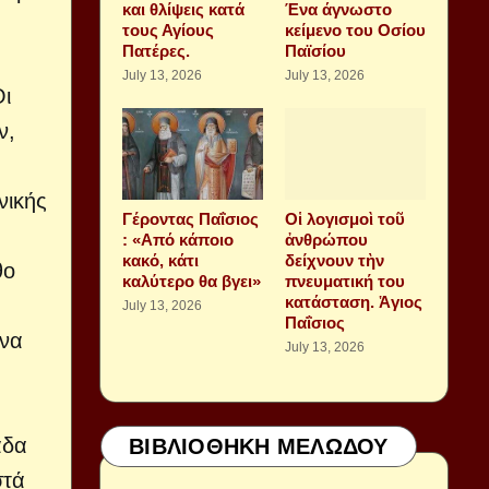
και θλίψεις κατά
Ένα άγνωστο
τους Αγίους
κείμενο του Οσίου
Πατέρες.
Παϊσίου
July 13, 2026
July 13, 2026
Οι
ν,
νικής
Γέροντας Παΐσιος
Οἱ λογισμοὶ τοῦ
: «Από κάποιο
ἀνθρώπου
κακό, κάτι
δείχνουν τὴν
θο
καλύτερο θα βγει»
πνευματική του
κατάσταση. Ἁγιος
July 13, 2026
Παΐσιος
 να
July 13, 2026
άδα
ΒΙΒΛΙΟΘΗΚΗ ΜΕΛΩΔΟΥ
στά