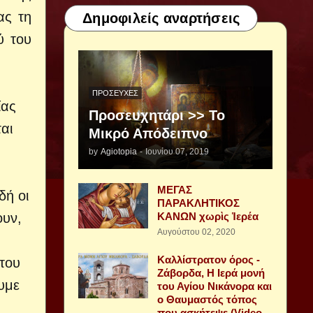
ας τη
Δημοφιλείς αναρτήσεις
ύ του
ΠΡΟΣΕΥΧΈΣ
ίας
Προσευχητάρι >> Το
αι
Μικρό Απόδειπνο
by
Agiotopia
-
Ιουνίου 07, 2019
ΜΕΓΑΣ
δή οι
ΠΑΡΑΚΛΗΤΙΚΟΣ
ουν,
ΚΑΝΩΝ χωρὶς Ἱερέα
Αυγούστου 02, 2020
Καλλίστρατον όρος -
 του
Ζάβορδα, Η Ιερά μονή
υμε
του Αγίου Νικάνορα και
ο Θαυμαστός τόπος
που ασκήτεψε (Video -