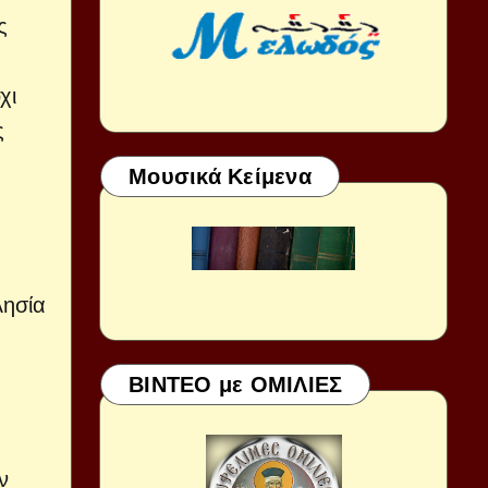
ς
χι
ς
Μουσικά Κείμενα
λησία
ΒΙΝΤΕΟ με ΟΜΙΛΙΕΣ
ν