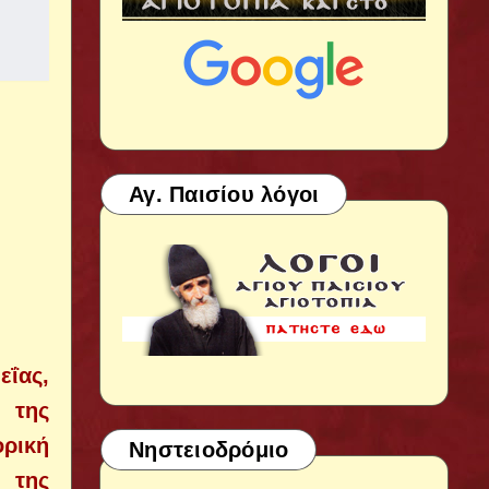
Αγ. Παισίου λόγοι
εΐας,
 της
ορική
Νηστειοδρόμιο
 της