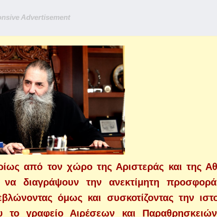
nsive Advertisement
ρίως από τον χώρο της Αριστεράς και της Αθ
 να διαγράψουν την ανεκτίμητη προσφορά
εβλώνοντας όμως και συσκοτίζοντας την ιστ
υ το γραφείο Αιρέσεων και Παραθρησκειών