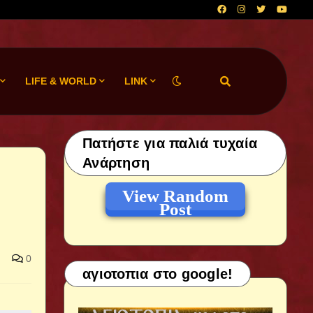
LIFE & WORLD
LINK
Πατήστε για παλιά τυχαία
Ανάρτηση
View Random
Post
0
αγιοτοπια στο google!