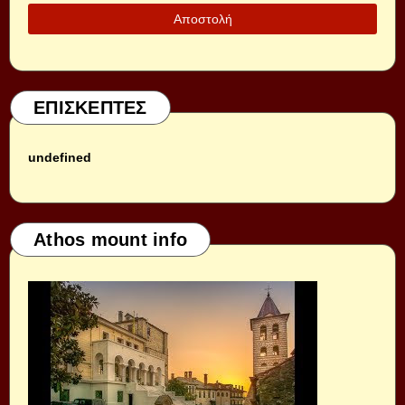
ΕΠΙΣΚΕΠΤΕΣ
u
n
d
e
f
i
n
e
d
Athos mount info