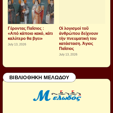
Γέροντας Παΐσιος :
Οἱ λογισμοὶ τοῦ
«Από κάποιο κακό, κάτι
ἀνθρώπου δείχνουν
καλύτερο θα βγει»
τὴν πνευματική του
κατάσταση. Ἁγιος
July 13, 2026
Παΐσιος
July 13, 2026
ΒΙΒΛΙΟΘΗΚΗ ΜΕΛΩΔΟΥ