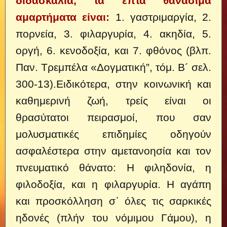
διδασκαλία, τα επτά θανάσιμα
αμαρτήματα είναι:
1. γαστριμαργία, 2.
πορνεία, 3. φιλαργυρία, 4. ακηδία, 5.
οργή, 6. κενοδοξία, και 7. φθόνος (βλπ.
Παν. Τρεμπέλα «Δογματική”, τόμ. Β´ σελ.
300-13).Ειδικότερα, στην κοινωνική και
καθημερινή ζωή, τρείς είναι οι
θρασύτατοι πειρασμοί, που σαν
μολυσματικές επιδημίες οδηγούν
ασφαλέστερα στην αμετανοησία και τον
πνευματικό θάνατο: Η φιληδονία, η
φιλοδοξία, και η φιλαργυρία. Η αγάπη
και προσκόλληση σ᾽ όλες τις σαρκικές
ηδονές (πλήν του νόμιμου Γάμου), η