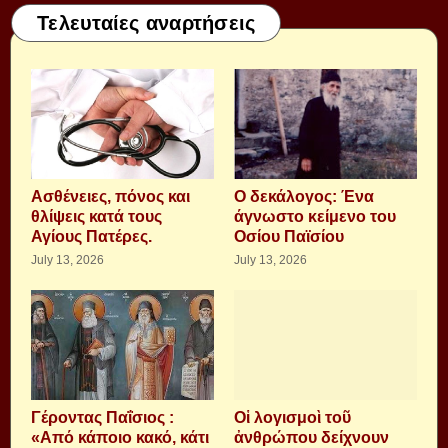
Τελευταίες αναρτήσεις
Aσθένειες, πόνος και
Ο δεκάλογος: Ένα
θλίψεις κατά τους
άγνωστο κείμενο του
Αγίους Πατέρες.
Οσίου Παϊσίου
July 13, 2026
July 13, 2026
Γέροντας Παΐσιος :
Οἱ λογισμοὶ τοῦ
«Από κάποιο κακό, κάτι
ἀνθρώπου δείχνουν