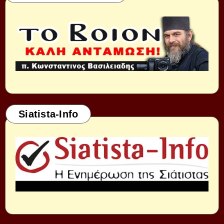
Siatista-Info