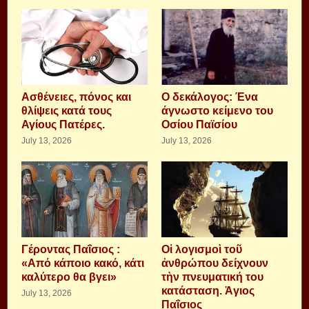
Aσθένειες, πόνος και
Ο δεκάλογος: Ένα
θλίψεις κατά τους
άγνωστο κείμενο του
Αγίους Πατέρες.
Οσίου Παϊσίου
July 13, 2026
July 13, 2026
Γέροντας Παΐσιος :
Οἱ λογισμοὶ τοῦ
«Από κάποιο κακό, κάτι
ἀνθρώπου δείχνουν
καλύτερο θα βγει»
τὴν πνευματική του
κατάσταση. Ἁγιος
July 13, 2026
Παΐσιος