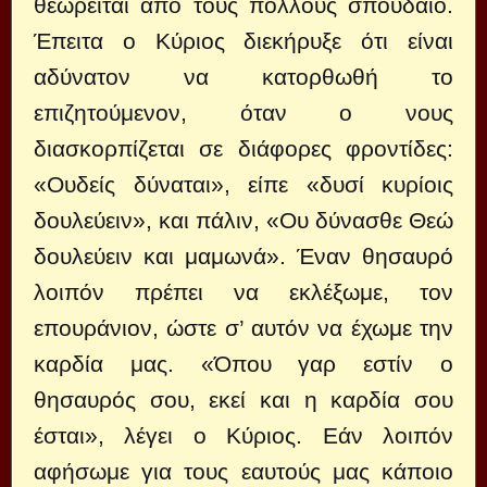
θεωρείται από τους πολλούς σπουδαίο.
Έπειτα ο Κύριος διεκήρυξε ότι είναι
αδύνατον να κατορθωθή το
επιζητούμενον, όταν ο νους
διασκορπίζεται σε διάφορες φροντίδες:
«Ουδείς δύναται», είπε «δυσί κυρίοις
δουλεύειν», και πάλιν, «Ου δύνασθε Θεώ
δουλεύειν και μαμωνά». Έναν θησαυρό
λοιπόν πρέπει να εκλέξωμε, τον
επουράνιον, ώστε σ’ αυτόν να έχωμε την
καρδία μας. «Όπου γαρ εστίν ο
θησαυρός σου, εκεί και η καρδία σου
έσται», λέγει ο Κύριος. Εάν λοιπόν
αφήσωμε για τους εαυτούς μας κάποιο