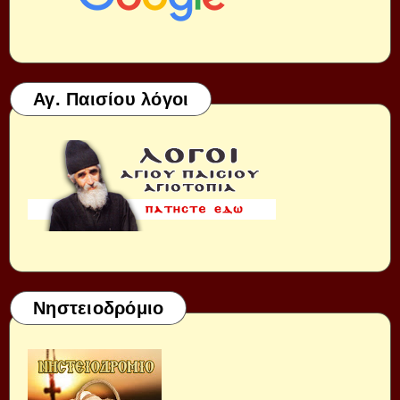
Αγ. Παισίου λόγοι
Νηστειοδρόμιο