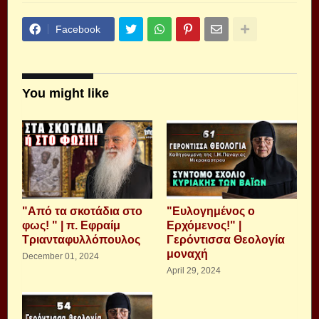
Facebook
You might like
"Από τα σκοτάδια στο
"Ευλογημένος ο
φως! " | π. Εφραίμ
Ερχόμενος!" |
Τριανταφυλλόπουλος
Γερόντισσα Θεολογία
μοναχή
December 01, 2024
April 29, 2024