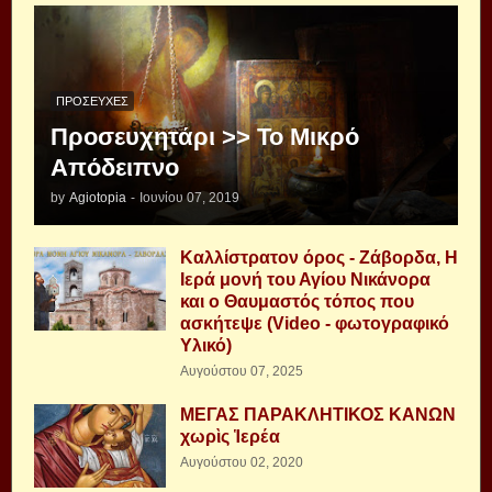
ΠΡΟΣΕΥΧΈΣ
Προσευχητάρι >> Το Μικρό
Απόδειπνο
by
Agiotopia
-
Ιουνίου 07, 2019
Καλλίστρατον όρος - Ζάβορδα, Η
Ιερά μονή του Αγίου Νικάνορα
και ο Θαυμαστός τόπος που
ασκήτεψε (Video - φωτογραφικό
Υλικό)
Αυγούστου 07, 2025
ΜΕΓΑΣ ΠΑΡΑΚΛΗΤΙΚΟΣ ΚΑΝΩΝ
χωρὶς Ἱερέα
Αυγούστου 02, 2020