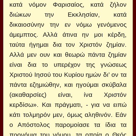
κατά νόμον Φαρισαίος, κατά ζήλον
διώκων την Εκκλησίαν, κατά
δικαιοσύνην την εν νόμω γενόμενος
άμεμπτος. Αλλά άτινα ην μοι κέρδη,
ταύτα ήγημαι δια τον Χριστόν ζημίαν.
Αλλά μεν ουν και θεωρώ πάντα ζημίαν
είναι δια το υπερέχον της γνώσεως
Χριστού Ιησού του Κυρίου ημών δι’ ον τα
πάντα εζημιώθην, και ηγούμαι σκύβαλα
(ακαθαρσίες) είναι, ίνα Χριστόν
κερδίσω». Και πράγματι, - για να ειπώ
κάτι τολμηρόν μεν, όμως αληθινόν. Εάν
ο Απόστολος παρομοίασε τα ίδια τα
προνόμια του νόμου, τα οποία ο Θεός