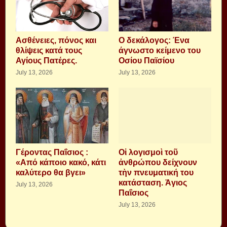
Aσθένειες, πόνος και
Ο δεκάλογος: Ένα
θλίψεις κατά τους
άγνωστο κείμενο του
Αγίους Πατέρες.
Οσίου Παϊσίου
July 13, 2026
July 13, 2026
Γέροντας Παΐσιος :
Οἱ λογισμοὶ τοῦ
«Από κάποιο κακό, κάτι
ἀνθρώπου δείχνουν
καλύτερο θα βγει»
τὴν πνευματική του
κατάσταση. Ἁγιος
July 13, 2026
Παΐσιος
July 13, 2026