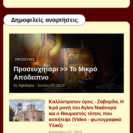
Δημοφιλείς αναρτήσεις
ΠΡΟΣΕΥΧΈΣ
Προσευχητάρι >> Το Μικρό
Απόδειπνο
by
Agiotopia
-
Ιουνίου 07, 2019
Καλλίστρατον όρος - Ζάβορδα, Η
Ιερά μονή του Αγίου Νικάνορα
και ο Θαυμαστός τόπος που
ασκήτεψε (Video - φωτογραφικό
Υλικό)
Αυγούστου 07, 2025