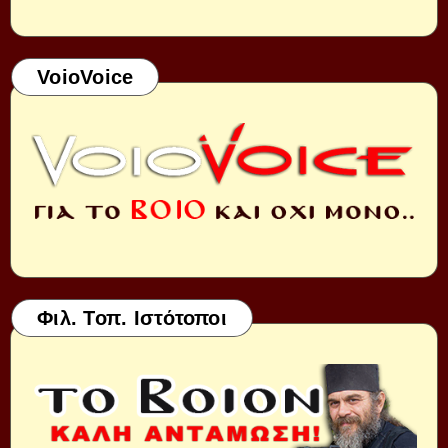
VoioVoice
Φιλ. Τοπ. Ιστότοποι