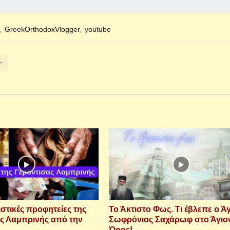
GreekOrthodoxVlogger
youtube
στικές προφητείες της
Το Άκτιστο Φως. Τι έβλεπε ο Ά
ς Λαμπρινής από την
Σωφρόνιος Σαχάρωφ στο Άγιο
Όρος!