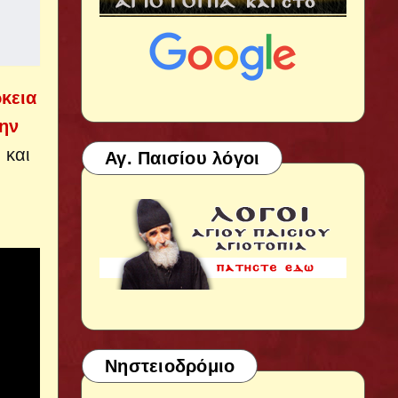
ρκεια
την
 και
Αγ. Παισίου λόγοι
Νηστειοδρόμιο