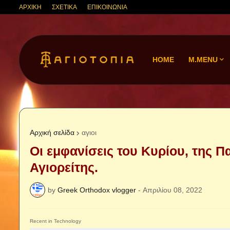
ΑΡΧΙΚΗ
ΣΧΕΤΙΚΑ
ΕΠΙΚΟΙΝΩΝΙΑ
HOME
M.MENU
Αρχική σελίδα
αγιοι
Οι εμφανίσεις του Κυρίου, της Πα
Αγιορείτης.
by
Greek Orthodox vlogger
-
Απριλίου 08, 2022
Recent in Technology