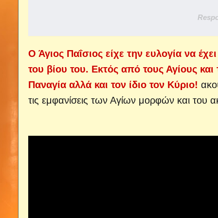
Respo
Ο Άγιος Παΐσιος είχε την ευλογία να έχ
του βίου του. Εκτός από τους Αγίους και
Παναγία αλλά και τον ίδιο τον Κύριο!
ακο
τις εμφανίσεις των Αγίων μορφών και του α