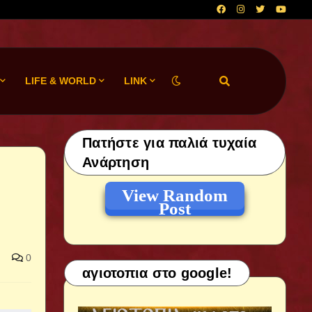
LIFE & WORLD
LINK
Πατήστε για παλιά τυχαία
Ανάρτηση
View Random
Post
0
αγιοτοπια στο google!