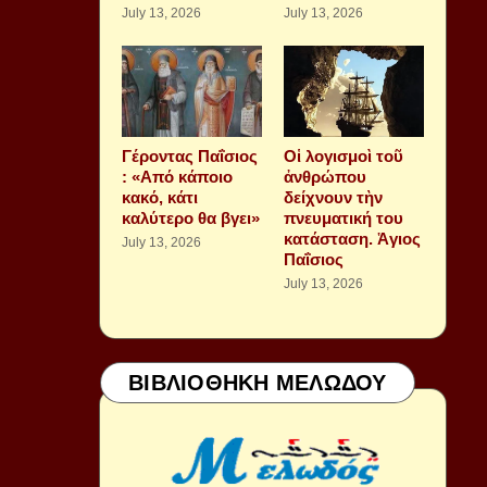
July 13, 2026
July 13, 2026
Γέροντας Παΐσιος
Οἱ λογισμοὶ τοῦ
: «Από κάποιο
ἀνθρώπου
κακό, κάτι
δείχνουν τὴν
καλύτερο θα βγει»
πνευματική του
κατάσταση. Ἁγιος
July 13, 2026
Παΐσιος
July 13, 2026
ΒΙΒΛΙΟΘΗΚΗ ΜΕΛΩΔΟΥ