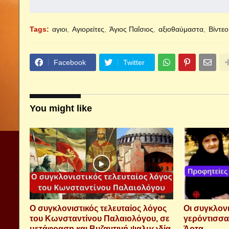
Tags:
αγιοι
Αγιορείτες
Άγιος Παΐσιος
αξιοθαύμαστα
Βίντεο
Facebook
Twitter
You might like
Ο συγκλονιστικός τελευταίος λόγος
Οι συγκλονι
του Κωνσταντίνου Παλαιολόγου, σε
γερόντισσα
μετάφραση και Βυζαντινή ψαλμωδία.
Άρτα.