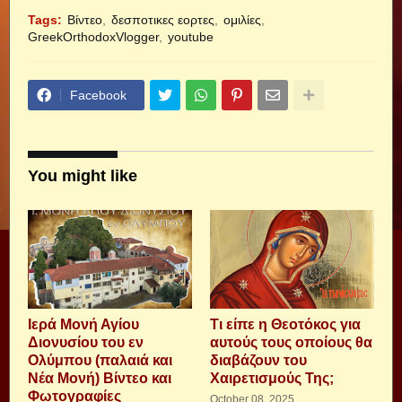
Tags:
Βίντεο
δεσποτικες εορτες
ομιλίες
GreekOrthodoxVlogger
youtube
Facebook
You might like
Ιερά Μονή Αγίου
Τι είπε η Θεοτόκος για
Διονυσίου του εν
αυτούς τους οποίους θα
Ολύμπου (παλαιά και
διαβάζουν του
Νέα Μονή) Βίντεο και
Χαιρετισμούς Της;
Φωτογραφίες
October 08, 2025