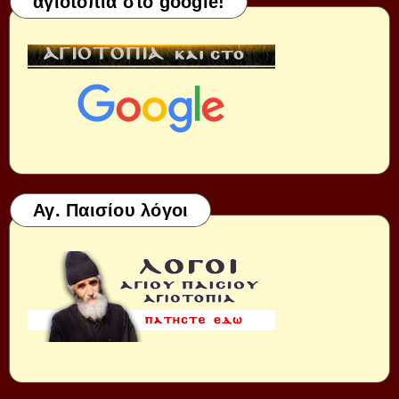
αγιοτοπια στο google!
Αγ. Παισίου λόγοι