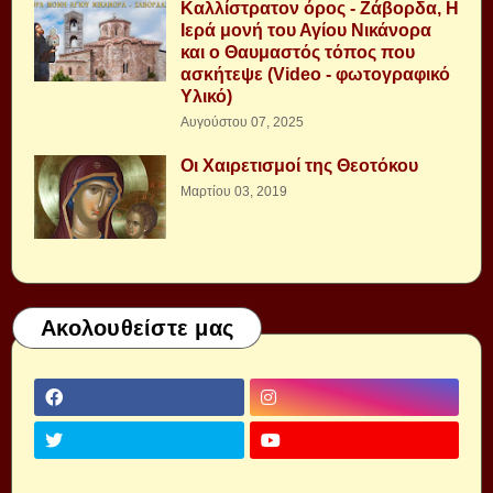
Καλλίστρατον όρος - Ζάβορδα, Η
Ιερά μονή του Αγίου Νικάνορα
και ο Θαυμαστός τόπος που
ασκήτεψε (Video - φωτογραφικό
Υλικό)
Αυγούστου 07, 2025
Οι Χαιρετισμοί της Θεοτόκου
Μαρτίου 03, 2019
Ακολουθείστε μας