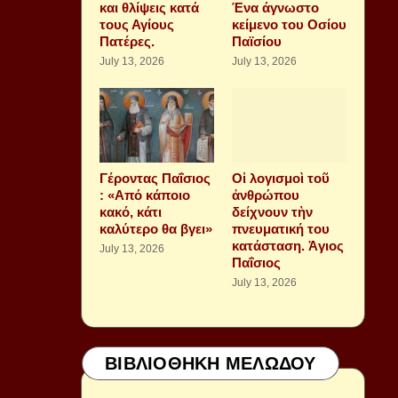
και θλίψεις κατά
Ένα άγνωστο
τους Αγίους
κείμενο του Οσίου
Πατέρες.
Παϊσίου
July 13, 2026
July 13, 2026
Γέροντας Παΐσιος
Οἱ λογισμοὶ τοῦ
: «Από κάποιο
ἀνθρώπου
κακό, κάτι
δείχνουν τὴν
καλύτερο θα βγει»
πνευματική του
κατάσταση. Ἁγιος
July 13, 2026
Παΐσιος
July 13, 2026
ΒΙΒΛΙΟΘΗΚΗ ΜΕΛΩΔΟΥ