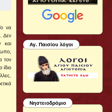
Το να
.
Δεν
 και
Αγ. Παισίου λόγοι
σωπο,
α τον
 ίδιο
λλες.
ετικά
Νηστειοδρόμιο