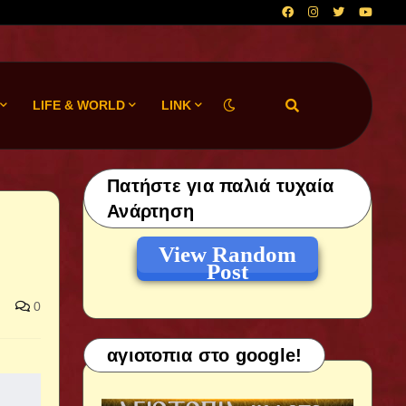
LIFE & WORLD
LINK
Πατήστε για παλιά τυχαία
Ανάρτηση
View Random
Post
0
αγιοτοπια στο google!