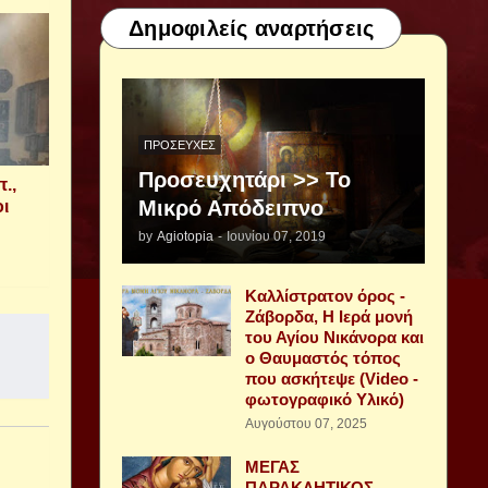
Δημοφιλείς αναρτήσεις
ΠΡΟΣΕΥΧΈΣ
Προσευχητάρι >> Το
.,
Μικρό Απόδειπνο
οι
by
Agiotopia
-
Ιουνίου 07, 2019
Καλλίστρατον όρος -
Ζάβορδα, Η Ιερά μονή
του Αγίου Νικάνορα και
ο Θαυμαστός τόπος
που ασκήτεψε (Video -
φωτογραφικό Υλικό)
Αυγούστου 07, 2025
ΜΕΓΑΣ
ΠΑΡΑΚΛΗΤΙΚΟΣ