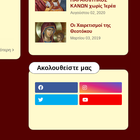
ΚΑΝΩΝ χωρὶς Ἱερέα
Αυγούστου 02, 2020
Οι Χαιρετισμοί της
Θεοτόκου
Μαρτίου 03, 2019
ότερη
Ακολουθείστε μας