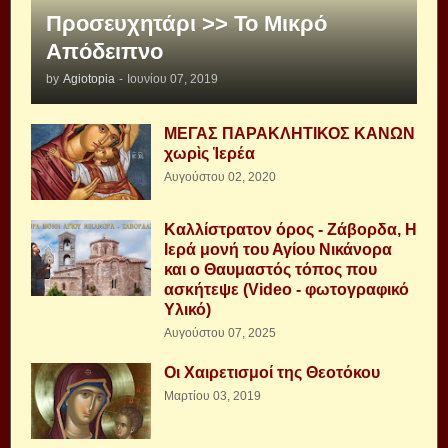
Προσευχητάρι >> Το Μικρό
Απόδειπνο
by
Agiotopia
-
Ιουνίου 07, 2019
ΜΕΓΑΣ ΠΑΡΑΚΛΗΤΙΚΟΣ ΚΑΝΩΝ
χωρὶς Ἱερέα
Αυγούστου 02, 2020
Καλλίστρατον όρος - Ζάβορδα, Η
Ιερά μονή του Αγίου Νικάνορα
και ο Θαυμαστός τόπος που
ασκήτεψε (Video - φωτογραφικό
Υλικό)
Αυγούστου 07, 2025
Οι Χαιρετισμοί της Θεοτόκου
Μαρτίου 03, 2019