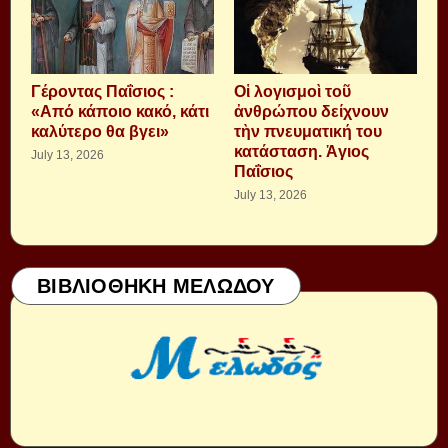
Γέροντας Παΐσιος :
Οἱ λογισμοὶ τοῦ
«Από κάποιο κακό, κάτι
ἀνθρώπου δείχνουν
καλύτερο θα βγει»
τὴν πνευματική του
κατάσταση. Ἁγιος
July 13, 2026
Παΐσιος
July 13, 2026
ΒΙΒΛΙΟΘΗΚΗ ΜΕΛΩΔΟΥ