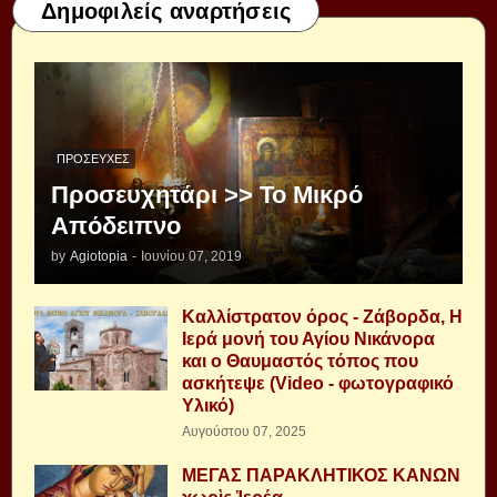
Δημοφιλείς αναρτήσεις
ΠΡΟΣΕΥΧΈΣ
Προσευχητάρι >> Το Μικρό
Απόδειπνο
by
Agiotopia
-
Ιουνίου 07, 2019
Καλλίστρατον όρος - Ζάβορδα, Η
Ιερά μονή του Αγίου Νικάνορα
και ο Θαυμαστός τόπος που
ασκήτεψε (Video - φωτογραφικό
Υλικό)
Αυγούστου 07, 2025
ΜΕΓΑΣ ΠΑΡΑΚΛΗΤΙΚΟΣ ΚΑΝΩΝ