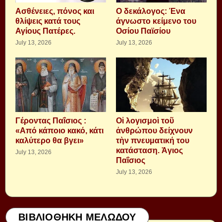
Aσθένειες, πόνος και
Ο δεκάλογος: Ένα
θλίψεις κατά τους
άγνωστο κείμενο του
Αγίους Πατέρες.
Οσίου Παϊσίου
July 13, 2026
July 13, 2026
Γέροντας Παΐσιος :
Οἱ λογισμοὶ τοῦ
«Από κάποιο κακό, κάτι
ἀνθρώπου δείχνουν
καλύτερο θα βγει»
τὴν πνευματική του
κατάσταση. Ἁγιος
July 13, 2026
Παΐσιος
July 13, 2026
ΒΙΒΛΙΟΘΗΚΗ ΜΕΛΩΔΟΥ