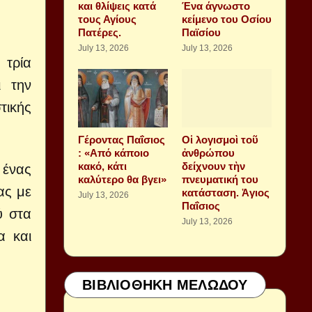
και θλίψεις κατά
Ένα άγνωστο
τους Αγίους
κείμενο του Οσίου
Πατέρες.
Παϊσίου
July 13, 2026
July 13, 2026
 τρία
ι την
τικής
Γέροντας Παΐσιος
Οἱ λογισμοὶ τοῦ
: «Από κάποιο
ἀνθρώπου
κακό, κάτι
δείχνουν τὴν
 ένας
καλύτερο θα βγει»
πνευματική του
ας με
κατάσταση. Ἁγιος
July 13, 2026
Παΐσιος
ύ στα
July 13, 2026
α και
.
ΒΙΒΛΙΟΘΗΚΗ ΜΕΛΩΔΟΥ