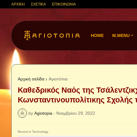
ΑΡΧΙΚΗ
ΣΧΕΤΙΚΑ
ΕΠΙΚΟΙΝΩΝΙΑ
HOME
M.MENU
Αρχική σελίδα
Αγιοτόπια
Καθεδρικός Ναός της Τσάλεντζικχα
Κωνσταντινουπολίτικης Σχολής 
by
Agiotopia
-
Νοεμβρίου 29, 2022
Recent in Technology