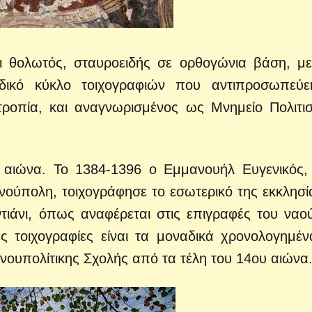
αι θολωτός, σταυροειδής σε ορθογώνια βάση, με
δικό κύκλο τοιχογραφιών που αντιπροσωπεύε
τροπία, και αναγνωρισμένος ως Μνημείο Πολιτισ
ο αιώνα. Το 1384-1396 ο Εμμανουήλ Ευγενικός,
νούπολη, τοιχογράφησε το εσωτερικό της εκκλησί
ντιάνι, όπως αναφέρεται στις επιγραφές του ναο
ές τοιχογραφίες είναι τα μοναδικά χρονολογημέν
νουπολίτικης Σχολής από τα τέλη του 14ου αιώνα