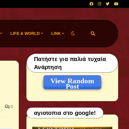
LIFE & WORLD
LINK
Πατήστε για παλιά τυχαία
Ανάρτηση
View Random
Post
0
αγιοτοπια στο google!