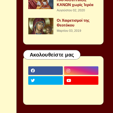
ΚΑΝΩΝ χωρὶς Ἱερέα
Αυγούστου 02, 2020
Οι Χαιρετισμοί της
Θεοτόκου
Μαρτίου 03, 2019
Ακολουθείστε μας