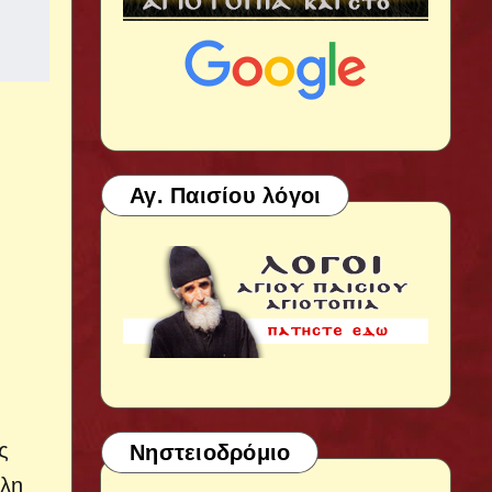
Αγ. Παισίου λόγοι
ς
Νηστειοδρόμιο
όλη