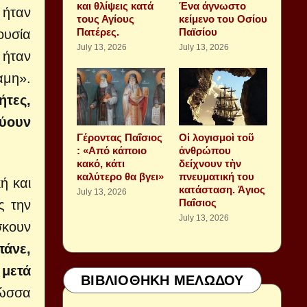
και θλίψεις κατά
Ένα άγνωστο
 ήταν
τους Αγίους
κείμενο του Οσίου
Πατέρες.
Παϊσίου
ουσία
July 13, 2026
July 13, 2026
 ήταν
αμη».
ήτες,
εύουν
Γέροντας Παΐσιος
Οἱ λογισμοὶ τοῦ
: «Από κάποιο
ἀνθρώπου
κακό, κάτι
δείχνουν τὴν
καλύτερο θα βγει»
πνευματική του
ή και
κατάσταση. Ἁγιος
July 13, 2026
Παΐσιος
ς την
July 13, 2026
σκουν
πάνε,
 μετά
ΒΙΒΛΙΟΘΗΚΗ ΜΕΛΩΔΟΥ
λώσσα