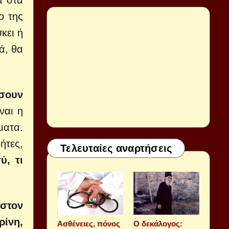
α στα
ο της
κει ή
ά, θα
ήσουν
ναι η
ματα.
ήτες,
Τελευταίες αναρτήσεις
ύ, τι
στον
ρίνη,
Aσθένειες, πόνος
Ο δεκάλογος: