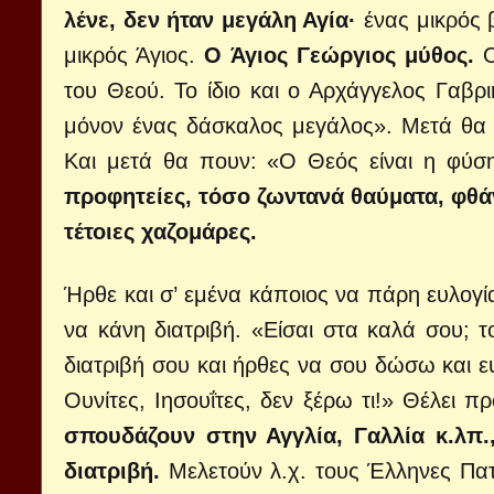
λένε, δεν ήταν μεγάλη Αγία·
ένας μικρός 
μικρός Άγιος.
Ο Άγιος Γεώργιος μύθος.
Ο
του Θεού. Το ίδιο και ο Αρχάγγελος Γαβρ
μόνον ένας δάσκαλος μεγάλος». Μετά θα 
Και μετά θα πουν: «Ο Θεός είναι η φύσ
προφητείες, τόσο ζωντανά θαύματα, φθάν
τέτοιες χαζομάρες.
Ήρθε και σ’ εμένα κάποιος να πάρη ευλογία
να κάνη διατριβή. «Είσαι στα καλά σου; τ
διατριβή σου και ήρθες να σου δώσω και ευλ
Ουνίτες, Ιησουΐτες, δεν ξέρω τι!» Θέλει π
σπουδάζουν στην Αγγλία, Γαλλία κ.λπ.
διατριβή.
Μελετούν λ.χ. τους Έλληνες Πατ