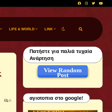
LIFE & WORLD
LINK
Πατήστε για παλιά τυχαία
Ανάρτηση
View Random
ς
Post
αγιοτοπια στο google!
0