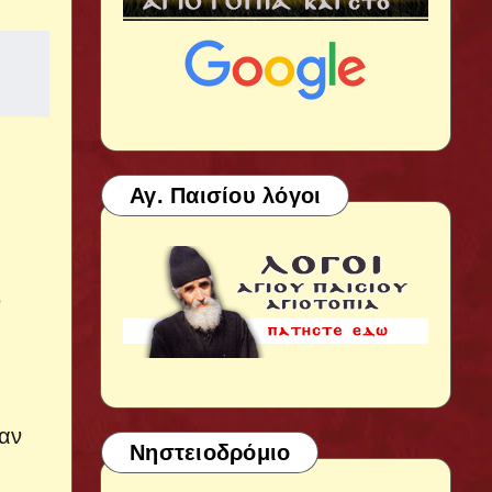
Αγ. Παισίου λόγοι
ν
.
χαν
Νηστειοδρόμιο