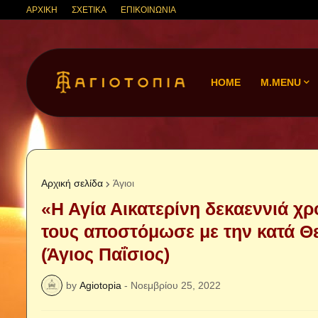
ΑΡΧΙΚΗ
ΣΧΕΤΙΚΑ
ΕΠΙΚΟΙΝΩΝΙΑ
HOME
M.MENU
Αρχική σελίδα
Άγιοι
«Η Αγία Αικατερίνη δεκαεννιά χ
τους αποστόμωσε με την κατά Θε
(Άγιος Παΐσιος)
by
Agiotopia
-
Νοεμβρίου 25, 2022