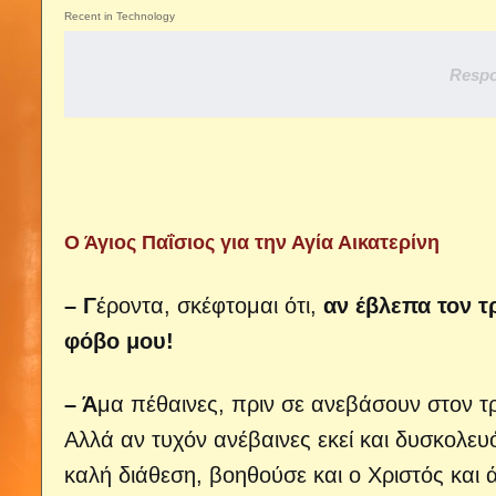
Recent in Technology
Respo
Ο Άγιος Παΐσιος για την Αγία Αικατερίνη
– Γ
έροντα, σκέφτομαι ότι,
αν έβλεπα τον τ
φόβο μου!
– Ά
μα πέθαινες, πριν σε ανεβάσουν στον τ
Αλλά αν τυχόν ανέβαινες εκεί και δυσκολευ
καλή διάθεση, βοηθούσε και ο Χριστός και 