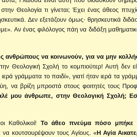
ναι αυτά; Γλώσσα είναι αυτή που διδάσκουν σήμερ
ι στην Θεολογία τι γίνεται; Έχει ένας άθεος πτυχί
σκευτικά. Δεν εξετάζουν όμως· θρησκευτικά διδάσ
υμε». Αν ένας φιλόλογος πάη να διδάξη μαθηματικ
ους ανθρώπους να κοινωνούν, για να μην κολλ
την Θεολογική Σχολή το κομπιούτερ! Αυτή δεν εί
ερά γράμματα το παιδί», γιατί ήταν ιερά τα γράμ
ύη, να βρίζη μπροστά στους φοιτητές τους Προφ
καλέ μου άνθρωπε, στην Θεολογική Σχολή; Εσ
οι Καθολικοί!
Το άθεο πνεύμα πόσο μπήκε 
ά να κουτσουρέψουν τους Αγίους. «
Η Αγία Αικατε