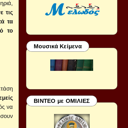
ηριά,
ε τις
τά τα
ό το
Μουσικά Κείμενα
ετάση
εμείς
ΒΙΝΤΕΟ με ΟΜΙΛΙΕΣ
ός να
ήσουν