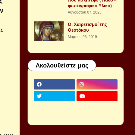
ς
φωτογραφικό Υλικό)
ην
Αυγούστου 07, 2025
Οι Χαιρετισμοί της
ες
Θεοτόκου
Μαρτίου 03, 2019
Ακολουθείστε μας