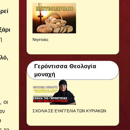
ρεί
ξάρι
η
Νηστείες
λό,
Γερόντισσα Θεολογία
μοναχή
 οι
αν
ΣΧΟΛΙΑ ΣΕ ΕΥΑΓΓΕΛΙΑ ΤΩΝ ΚΥΡΙΑΚΩΝ
υ
ε το