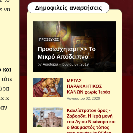
Δημοφιλείς αναρτήσεις
ε να
ΠΡΟΣΕΥΧΈΣ
Προσευχητάρι >> Το
Μικρό Απόδειπνο
by
Agiotopia
-
Ιουνίου 07, 2019
 και
 τότε
ΜΕΓΑΣ
ΠΑΡΑΚΛΗΤΙΚΟΣ
τώρα
ΚΑΝΩΝ χωρὶς Ἱερέα
ετε
Αυγούστου 02, 2020
ραν
Καλλίστρατον όρος -
Ζάβορδα, Η Ιερά μονή
του Αγίου Νικάνορα και
ο Θαυμαστός τόπος
που ασκήτεψε (Video -