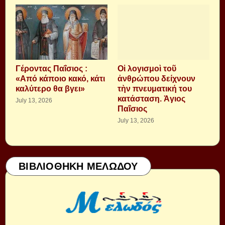
Γέροντας Παΐσιος :
Οἱ λογισμοὶ τοῦ
«Από κάποιο κακό, κάτι
ἀνθρώπου δείχνουν
καλύτερο θα βγει»
τὴν πνευματική του
κατάσταση. Ἁγιος
July 13, 2026
Παΐσιος
July 13, 2026
ΒΙΒΛΙΟΘΗΚΗ ΜΕΛΩΔΟΥ