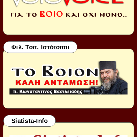
Φιλ. Τοπ. Ιστότοποι
Siatista-Info