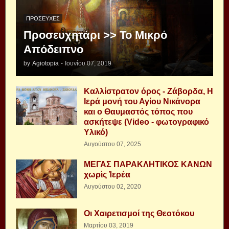
ΠΡΟΣΕΥΧΈΣ
Προσευχητάρι >> Το Μικρό
Απόδειπνο
by
Agiotopia
-
Ιουνίου 07, 2019
Καλλίστρατον όρος - Ζάβορδα, Η
Ιερά μονή του Αγίου Νικάνορα
και ο Θαυμαστός τόπος που
ασκήτεψε (Video - φωτογραφικό
Υλικό)
Αυγούστου 07, 2025
ΜΕΓΑΣ ΠΑΡΑΚΛΗΤΙΚΟΣ ΚΑΝΩΝ
χωρὶς Ἱερέα
Αυγούστου 02, 2020
Οι Χαιρετισμοί της Θεοτόκου
Μαρτίου 03, 2019