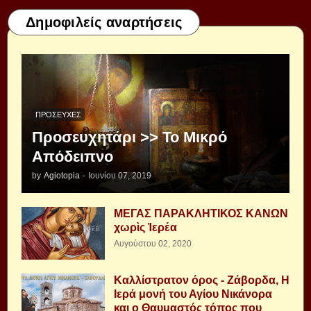
Δημοφιλείς αναρτήσεις
ΠΡΟΣΕΥΧΈΣ
Προσευχητάρι >> Το Μικρό
Απόδειπνο
by
Agiotopia
-
Ιουνίου 07, 2019
ΜΕΓΑΣ ΠΑΡΑΚΛΗΤΙΚΟΣ ΚΑΝΩΝ
χωρὶς Ἱερέα
Αυγούστου 02, 2020
Καλλίστρατον όρος - Ζάβορδα, Η
Ιερά μονή του Αγίου Νικάνορα
και ο Θαυμαστός τόπος που