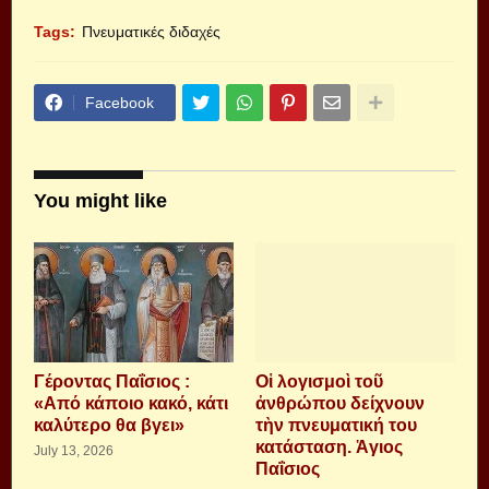
Tags:
Πνευματικές διδαχές
Facebook
You might like
Γέροντας Παΐσιος :
Οἱ λογισμοὶ τοῦ
«Από κάποιο κακό, κάτι
ἀνθρώπου δείχνουν
καλύτερο θα βγει»
τὴν πνευματική του
κατάσταση. Ἁγιος
July 13, 2026
Παΐσιος