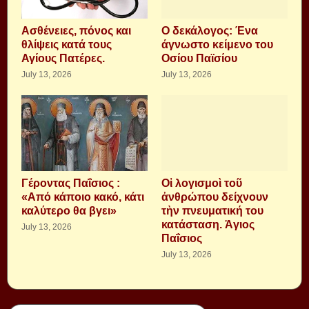
Aσθένειες, πόνος και
Ο δεκάλογος: Ένα
θλίψεις κατά τους
άγνωστο κείμενο του
Αγίους Πατέρες.
Οσίου Παϊσίου
July 13, 2026
July 13, 2026
Γέροντας Παΐσιος :
Οἱ λογισμοὶ τοῦ
«Από κάποιο κακό, κάτι
ἀνθρώπου δείχνουν
καλύτερο θα βγει»
τὴν πνευματική του
κατάσταση. Ἁγιος
July 13, 2026
Παΐσιος
July 13, 2026