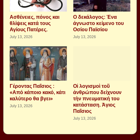
Aσθένειες, πόνος και
Ο δεκάλογος: Ένα
θλίψεις κατά τους
άγνωστο κείμενο του
Αγίους Πατέρες.
Οσίου Παϊσίου
July 13, 2026
July 13, 2026
Γέροντας Παΐσιος :
Οἱ λογισμοὶ τοῦ
«Από κάποιο κακό, κάτι
ἀνθρώπου δείχνουν
καλύτερο θα βγει»
τὴν πνευματική του
κατάσταση. Ἁγιος
July 13, 2026
Παΐσιος
July 13, 2026