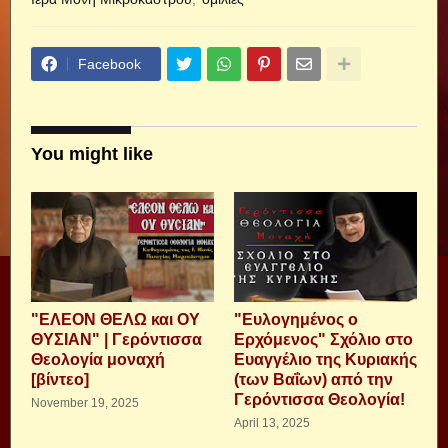
Facebook
You might like
"ΕΛΕΟΝ ΘΕΛΩ και ΟΥ
"Ευλογημένος ο
ΘΥΣΙΑΝ" | Γερόντισσα
Ερχόμενος" Σχόλιο στο
Θεολογία μοναχή
Ευαγγέλιο της Κυριακής
[βίντεο]
(των Βαΐων) από την
Γερόντισσα Θεολογία!
November 19, 2025
April 13, 2025