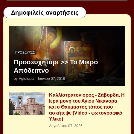
Δημοφιλείς αναρτήσεις
ΠΡΟΣΕΥΧΈΣ
Προσευχητάρι >> Το Μικρό
Απόδειπνο
by
Agiotopia
-
Ιουνίου 07, 2019
Καλλίστρατον όρος - Ζάβορδα, Η
Ιερά μονή του Αγίου Νικάνορα
και ο Θαυμαστός τόπος που
ασκήτεψε (Video - φωτογραφικό
Υλικό)
Αυγούστου 07, 2025