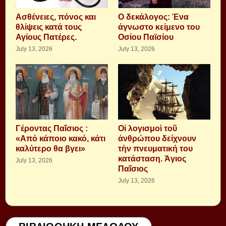
Aσθένειες, πόνος και
Ο δεκάλογος: Ένα
θλίψεις κατά τους
άγνωστο κείμενο του
Αγίους Πατέρες.
Οσίου Παϊσίου
July 13, 2026
July 13, 2026
Γέροντας Παΐσιος :
Οἱ λογισμοὶ τοῦ
«Από κάποιο κακό, κάτι
ἀνθρώπου δείχνουν
καλύτερο θα βγει»
τὴν πνευματική του
κατάσταση. Ἁγιος
July 13, 2026
Παΐσιος
July 13, 2026