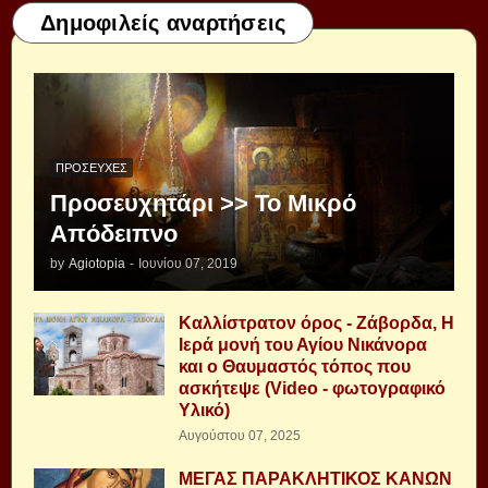
Δημοφιλείς αναρτήσεις
ΠΡΟΣΕΥΧΈΣ
Προσευχητάρι >> Το Μικρό
Απόδειπνο
by
Agiotopia
-
Ιουνίου 07, 2019
Καλλίστρατον όρος - Ζάβορδα, Η
Ιερά μονή του Αγίου Νικάνορα
και ο Θαυμαστός τόπος που
ασκήτεψε (Video - φωτογραφικό
Υλικό)
Αυγούστου 07, 2025
ΜΕΓΑΣ ΠΑΡΑΚΛΗΤΙΚΟΣ ΚΑΝΩΝ