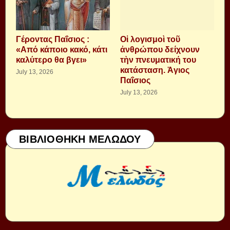
Γέροντας Παΐσιος :
Οἱ λογισμοὶ τοῦ
«Από κάποιο κακό, κάτι
ἀνθρώπου δείχνουν
καλύτερο θα βγει»
τὴν πνευματική του
κατάσταση. Ἁγιος
July 13, 2026
Παΐσιος
July 13, 2026
ΒΙΒΛΙΟΘΗΚΗ ΜΕΛΩΔΟΥ