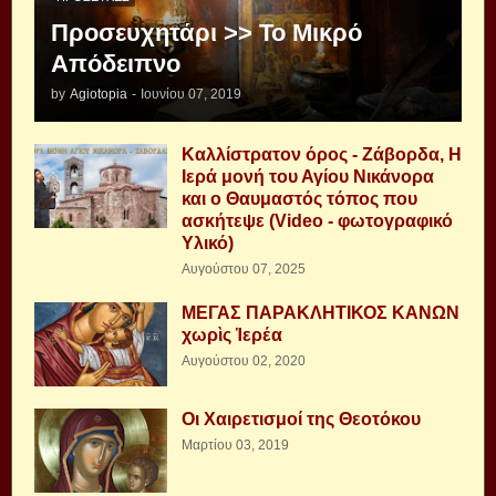
Προσευχητάρι >> Το Μικρό
Απόδειπνο
by
Agiotopia
-
Ιουνίου 07, 2019
Καλλίστρατον όρος - Ζάβορδα, Η
Ιερά μονή του Αγίου Νικάνορα
και ο Θαυμαστός τόπος που
ασκήτεψε (Video - φωτογραφικό
Υλικό)
Αυγούστου 07, 2025
ΜΕΓΑΣ ΠΑΡΑΚΛΗΤΙΚΟΣ ΚΑΝΩΝ
χωρὶς Ἱερέα
Αυγούστου 02, 2020
Οι Χαιρετισμοί της Θεοτόκου
Μαρτίου 03, 2019