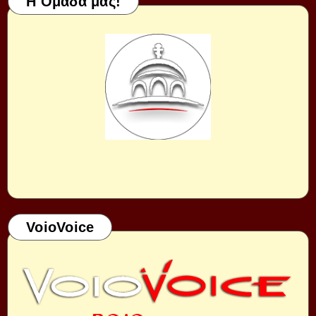
Η Ομάδα μας!
VoioVoice