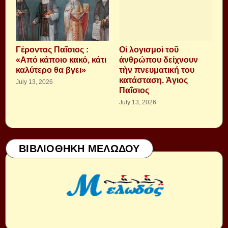
Γέροντας Παΐσιος :
Οἱ λογισμοὶ τοῦ
«Από κάποιο κακό, κάτι
ἀνθρώπου δείχνουν
καλύτερο θα βγει»
τὴν πνευματική του
κατάσταση. Ἁγιος
July 13, 2026
Παΐσιος
July 13, 2026
ΒΙΒΛΙΟΘΗΚΗ ΜΕΛΩΔΟΥ