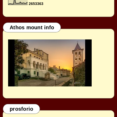
2
6
5
3
3
6
3
Athos mount info
prosforio