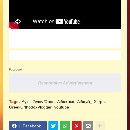
Facebook
Responsive Advertisement
Tags:
Άγιοι
Άγιον Όρος
Διδακτικά
Διδαχές
Σκήτες
GreekOrthodoxVlogger
youtube
Facebook