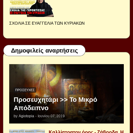
ΣΧΟΛΙΑ ΣΕ ΕΥΑΓΓΕΛΙΑ ΤΩΝ ΚΥΡΙΑΚΩΝ
Δημοφιλείς αναρτήσεις
ΠΡΟΣΕΥΧΈΣ
Προσευχητάρι >> Το Μικρό
Απόδειπνο
by
Agiotopia
-
Ιουνίου 07, 2019
Καλλίστρατον όρος - Ζάβορδα, Η