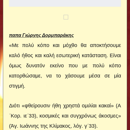
παπα Γιώργης Δορμπαράκης
«Με πολύ κόπο και μόχθο θα αποκτήσουμε
καλό ήθος και καλή εσωτερική κατάσταση. Είναι
όμως δυνατόν εκείνο που με πολύ κόπο
κατορθώσαμε, να το χάσουμε μέσα σε μία
στιγμή.
Διότι «φθείρουσιν ήθη χρηστά ομιλίαι κακαί» (Α
´Κορ. ιε´33), κοσμικές και συγχρόνως άκοσμες»
(Άγ. Ιωάννης της Κλίμακος, λόγ. γ´33).