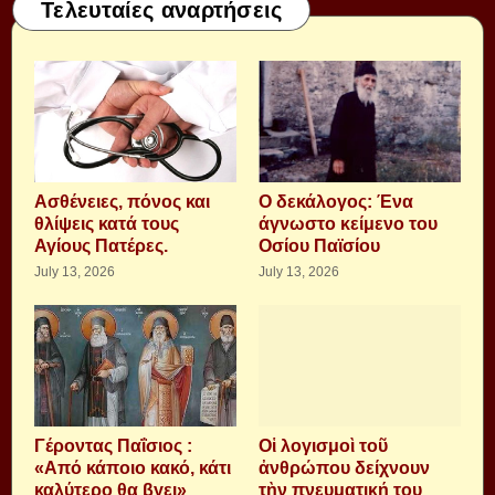
Τελευταίες αναρτήσεις
Aσθένειες, πόνος και
Ο δεκάλογος: Ένα
θλίψεις κατά τους
άγνωστο κείμενο του
Αγίους Πατέρες.
Οσίου Παϊσίου
July 13, 2026
July 13, 2026
Γέροντας Παΐσιος :
Οἱ λογισμοὶ τοῦ
«Από κάποιο κακό, κάτι
ἀνθρώπου δείχνουν
καλύτερο θα βγει»
τὴν πνευματική του