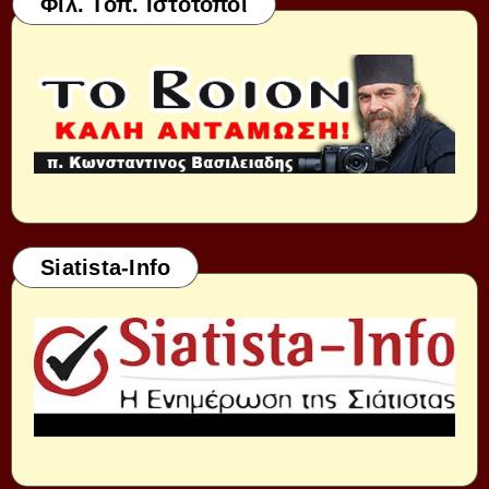
Φιλ. Τοπ. Ιστότοποι
Siatista-Info