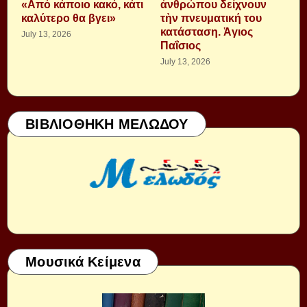
«Από κάποιο κακό, κάτι
ἀνθρώπου δείχνουν
καλύτερο θα βγει»
τὴν πνευματική του
κατάσταση. Ἁγιος
July 13, 2026
Παΐσιος
July 13, 2026
ΒΙΒΛΙΟΘΗΚΗ ΜΕΛΩΔΟΥ
Μουσικά Κείμενα