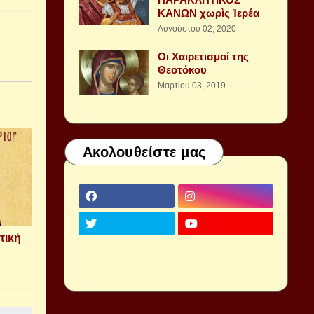
ΚΑΝΩΝ χωρὶς Ἱερέα
Αυγούστου 02, 2020
Οι Χαιρετισμοί της
Θεοτόκου
Μαρτίου 03, 2019
Ακολουθείστε μας
τική