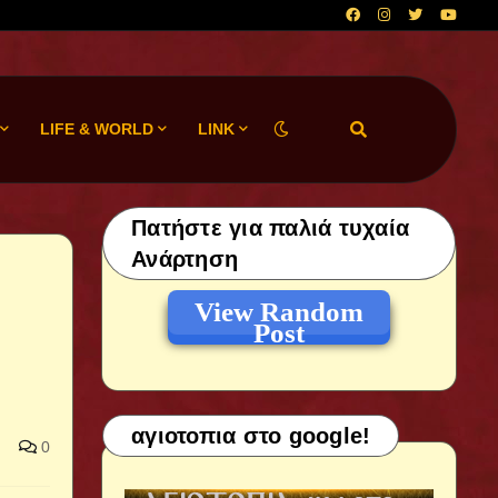
LIFE & WORLD
LINK
Πατήστε για παλιά τυχαία
Ανάρτηση
View Random
Post
αγιοτοπια στο google!
0