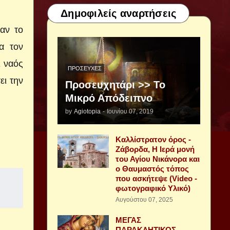
Δημοφιλείς αναρτήσεις
αν το
α τον
ι ναός
ΠΡΟΣΕΥΧΈΣ
ει την
Προσευχητάρι >> Το
Μικρό Απόδειπνο
by
Agiotopia
-
Ιουνίου 07, 2019
Καλλίστρατον όρος -
Ζάβορδα, Η Ιερά μονή
του Αγίου Νικάνορα και
ο Θαυμαστός τόπος
που ασκήτεψε (Video -
φωτογραφικό Υλικό)
Αυγούστου 07, 2025
ΜΕΓΑΣ
ΠΑΡΑΚΛΗΤΙΚΟΣ