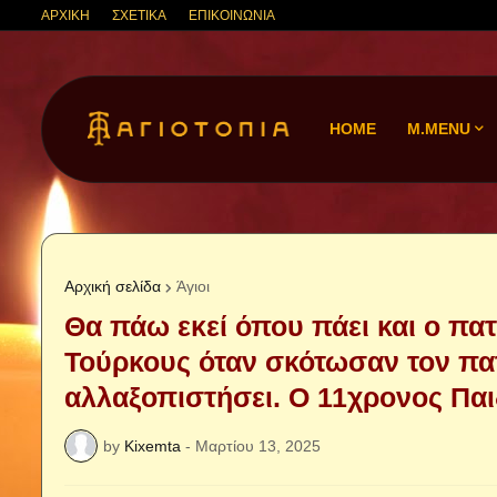
ΑΡΧΙΚΗ
ΣΧΕΤΙΚΑ
ΕΠΙΚΟΙΝΩΝΙΑ
HOME
M.MENU
Αρχική σελίδα
Άγιοι
Θα πάω εκεί όπου πάει και ο πατ
Τούρκους όταν σκότωσαν τον πατ
αλλαξοπιστήσει. Ο 11χρονος Πα
by
Kixemta
-
Μαρτίου 13, 2025