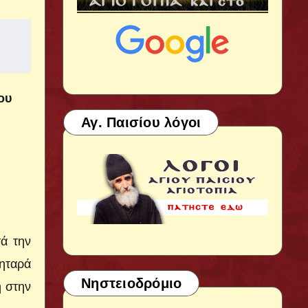
ου
Αγ. Παισίου λόγοι
ά την
κηταρά
Νηστειοδρόμιο
η στην