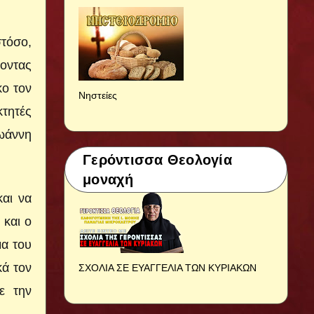
στόσο,
νοντας
κο τον
Νηστείες
κτητές
Ιωάννη
Γερόντισσα Θεολογία
μοναχή
και να
 και ο
μα του
κά τον
ΣΧΟΛΙΑ ΣΕ ΕΥΑΓΓΕΛΙΑ ΤΩΝ ΚΥΡΙΑΚΩΝ
ε την