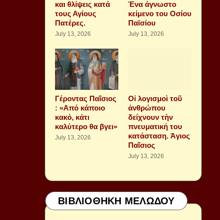
και θλίψεις κατά
Ένα άγνωστο
τους Αγίους
κείμενο του Οσίου
Πατέρες.
Παϊσίου
July 13, 2026
July 13, 2026
Γέροντας Παΐσιος
Οἱ λογισμοὶ τοῦ
: «Από κάποιο
ἀνθρώπου
κακό, κάτι
δείχνουν τὴν
καλύτερο θα βγει»
πνευματική του
κατάσταση. Ἁγιος
July 13, 2026
Παΐσιος
July 13, 2026
ΒΙΒΛΙΟΘΗΚΗ ΜΕΛΩΔΟΥ