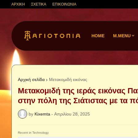
ΑΡΧΙΚΗ
ΣΧΕΤΙΚΑ
ΕΠΙΚΟΙΝΩΝΙΑ
HOME
M.MENU
Αρχική σελίδα
Μετακομιδή εικόνας
Μετακομιδή της ιεράς εικόνας Π
στην πόλη της Σιάτιστας με τα π
by
Kixemta
-
Απριλίου 28, 2025
Recent in Technology