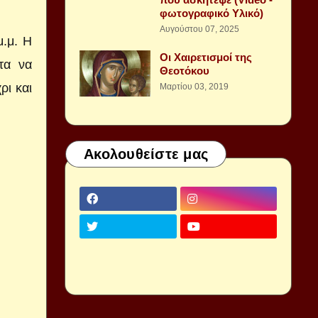
φωτογραφικό Υλικό)
Αυγούστου 07, 2025
μ.μ. Η
Οι Χαιρετισμοί της
τα να
Θεοτόκου
ρι και
Μαρτίου 03, 2019
Ακολουθείστε μας