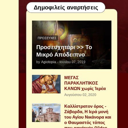
Δημοφιλείς αναρτήσεις
ΠΡΟΣΕΥΧΈΣ
Προσευχητάρι >> Το
Μικρό Απόδειπνο
by
Agiotopia
-
Ιουνίου 07, 2019
ΜΕΓΑΣ
ΠΑΡΑΚΛΗΤΙΚΟΣ
ΚΑΝΩΝ χωρὶς Ἱερέα
Αυγούστου 02, 2020
Καλλίστρατον όρος -
Ζάβορδα, Η Ιερά μονή
του Αγίου Νικάνορα και
ο Θαυμαστός τόπος
που ασκήτεψε (Video -