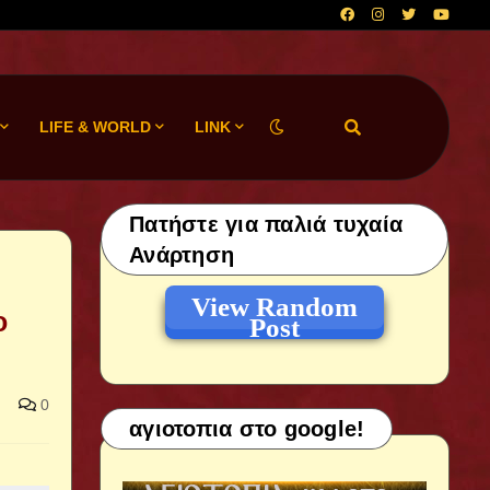
LIFE & WORLD
LINK
Πατήστε για παλιά τυχαία
Ανάρτηση
View Random
ο
Post
0
αγιοτοπια στο google!