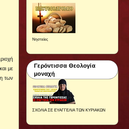
Νηστείες
εριοχή
Γερόντισσα Θεολογία
και με
μοναχή
ση των
ΣΧΟΛΙΑ ΣΕ ΕΥΑΓΓΕΛΙΑ ΤΩΝ ΚΥΡΙΑΚΩΝ