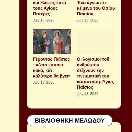
και θλίψεις κατά
Ένα άγνωστο
τους Αγίους
κείμενο του Οσίου
Πατέρες.
Παϊσίου
July 13, 2026
July 13, 2026
Γέροντας Παΐσιος
Οἱ λογισμοὶ τοῦ
: «Από κάποιο
ἀνθρώπου
κακό, κάτι
δείχνουν τὴν
καλύτερο θα βγει»
πνευματική του
κατάσταση. Ἁγιος
July 13, 2026
Παΐσιος
July 13, 2026
ΒΙΒΛΙΟΘΗΚΗ ΜΕΛΩΔΟΥ