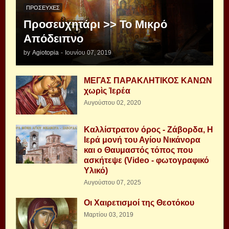
ΠΡΟΣΕΥΧΈΣ
Προσευχητάρι >> Το Μικρό
Απόδειπνο
by
Agiotopia
-
Ιουνίου 07, 2019
ΜΕΓΑΣ ΠΑΡΑΚΛΗΤΙΚΟΣ ΚΑΝΩΝ
χωρὶς Ἱερέα
Αυγούστου 02, 2020
Καλλίστρατον όρος - Ζάβορδα, Η
Ιερά μονή του Αγίου Νικάνορα
και ο Θαυμαστός τόπος που
ασκήτεψε (Video - φωτογραφικό
Υλικό)
Αυγούστου 07, 2025
Οι Χαιρετισμοί της Θεοτόκου
Μαρτίου 03, 2019