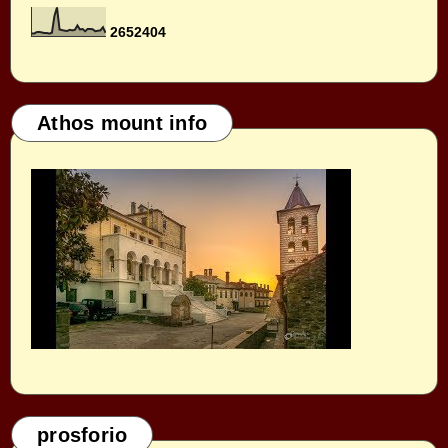
2
6
5
2
4
0
4
Athos mount info
prosforio