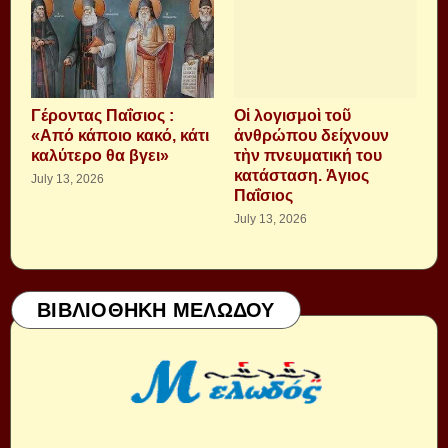
Γέροντας Παΐσιος :
Οἱ λογισμοὶ τοῦ
«Από κάποιο κακό, κάτι
ἀνθρώπου δείχνουν
καλύτερο θα βγει»
τὴν πνευματική του
κατάσταση. Ἁγιος
July 13, 2026
Παΐσιος
July 13, 2026
ΒΙΒΛΙΟΘΗΚΗ ΜΕΛΩΔΟΥ