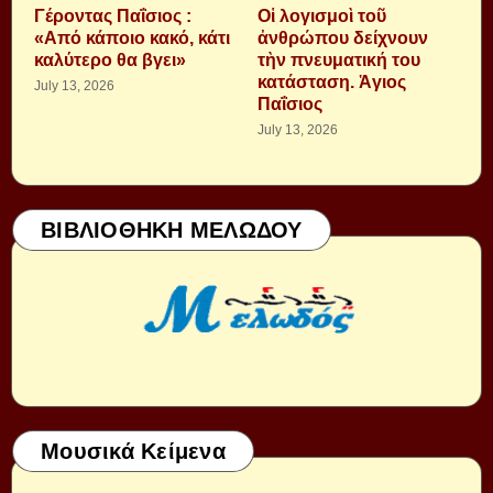
Γέροντας Παΐσιος :
Οἱ λογισμοὶ τοῦ
«Από κάποιο κακό, κάτι
ἀνθρώπου δείχνουν
καλύτερο θα βγει»
τὴν πνευματική του
κατάσταση. Ἁγιος
July 13, 2026
Παΐσιος
July 13, 2026
ΒΙΒΛΙΟΘΗΚΗ ΜΕΛΩΔΟΥ
Μουσικά Κείμενα