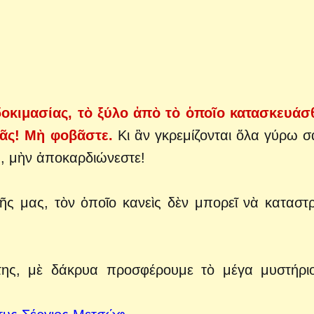
δοκιμασίας, τὸ ξύλο ἀπὸ τὸ ὁποῖο κατασκευάσ
ιᾶς! Μὴ φοβᾶστε.
Κι ἂν γκρεμίζονται ὅλα γύρω σα
α, μὴν ἀποκαρδιώνεστε!
ῆς μας, τὸν ὁποῖο κανεὶς δὲν μπορεῖ νὰ καταστρ
της, μὲ δάκρυα προσφέρουμε τὸ μέγα μυστήρι