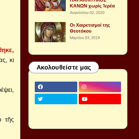
ΚΑΝΩΝ χωρὶς Ἱερέα
Αυγούστου 02, 2020
Οι Χαιρετισμοί της
Θεοτόκου
Μαρτίου 03, 2019
θηκε,
ς, κι
Ακολουθείστε μας
έψει,
ο τῆς