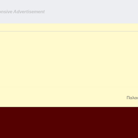
nsive Advertisement
Παλαι