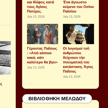
και θλίψεις κατά
Ένα άγνωστο
τους Αγίους
κείμενο του Οσίου
Πατέρες.
Παϊσίου
July 13, 2026
July 13, 2026
Γέροντας Παΐσιος
Οἱ λογισμοὶ τοῦ
: «Από κάποιο
ἀνθρώπου
κακό, κάτι
δείχνουν τὴν
καλύτερο θα βγει»
πνευματική του
κατάσταση. Ἁγιος
July 13, 2026
Παΐσιος
July 13, 2026
ος
ΒΙΒΛΙΟΘΗΚΗ ΜΕΛΩΔΟΥ