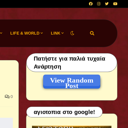
LIFE & WORLD
LINK
Πατήστε για παλιά τυχαία
Ανάρτηση
View Random
Post
0
αγιοτοπια στο google!