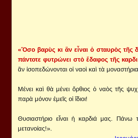
«Ὅσο βαρὺς κι ἂν εἶναι ὁ σταυρὸς τῆς 
πάντοτε φυτρώνει στὸ ἔδαφος τῆς καρδ
ἂν ἰσοπεδώνονται οἱ ναοὶ καὶ τὰ μοναστήρι
Μένει καὶ θὰ μένει ὄρθιος ὁ ναὸς τῆς ψυχ
παρὰ μόνον ἐμεῖς οἱ ἴδιοι!
Θυσιαστήριο εἶναι ἡ καρδιά μας. Πάνω 
μετανοίας!».