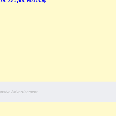
τυς Σέργιος Μετσώφ
nsive Advertisement