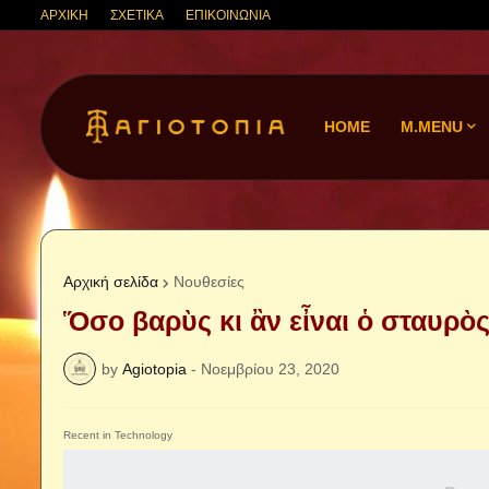
ΑΡΧΙΚΗ
ΣΧΕΤΙΚΑ
ΕΠΙΚΟΙΝΩΝΙΑ
HOME
M.MENU
Αρχική σελίδα
Νουθεσίες
Ὅσο βαρὺς κι ἂν εἶναι ὁ σταυρὸς
by
Agiotopia
-
Νοεμβρίου 23, 2020
Recent in Technology