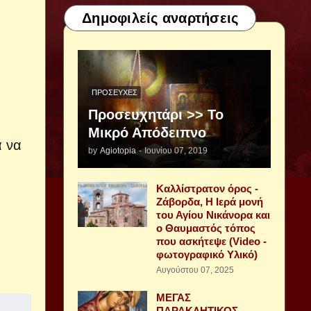
Δημοφιλείς αναρτήσεις
ΠΡΟΣΕΥΧΈΣ
Προσευχητάρι >> Το
Μικρό Απόδειπνο
α να
by
Agiotopia
-
Ιουνίου 07, 2019
Καλλίστρατον όρος -
Ζάβορδα, Η Ιερά μονή
του Αγίου Νικάνορα και
ο Θαυμαστός τόπος
που ασκήτεψε (Video -
φωτογραφικό Υλικό)
Αυγούστου 07, 2025
ΜΕΓΑΣ
ΠΑΡΑΚΛΗΤΙΚΟΣ