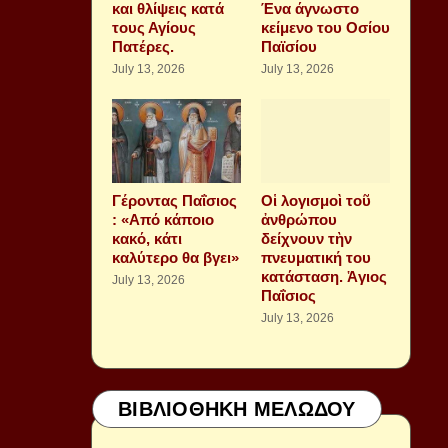
και θλίψεις κατά
Ένα άγνωστο
τους Αγίους
κείμενο του Οσίου
Πατέρες.
Παϊσίου
July 13, 2026
July 13, 2026
Γέροντας Παΐσιος
Οἱ λογισμοὶ τοῦ
: «Από κάποιο
ἀνθρώπου
κακό, κάτι
δείχνουν τὴν
καλύτερο θα βγει»
πνευματική του
κατάσταση. Ἁγιος
July 13, 2026
Παΐσιος
July 13, 2026
ΒΙΒΛΙΟΘΗΚΗ ΜΕΛΩΔΟΥ