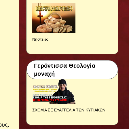
Νηστείες
Γερόντισσα Θεολογία
μοναχή
ΣΧΟΛΙΑ ΣΕ ΕΥΑΓΓΕΛΙΑ ΤΩΝ ΚΥΡΙΑΚΩΝ
ους.