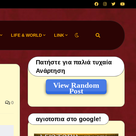
LIFE & WORLD
LINK
Πατήστε για παλιά τυχαία
Ανάρτηση
View Random
Post
0
αγιοτοπια στο google!