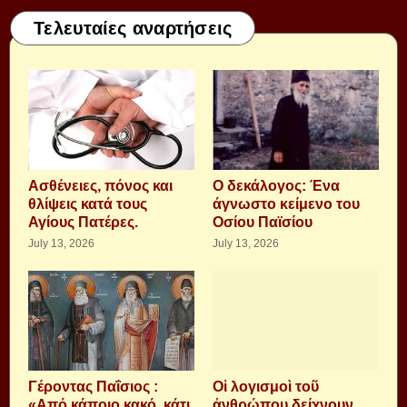
Τελευταίες αναρτήσεις
Aσθένειες, πόνος και
Ο δεκάλογος: Ένα
θλίψεις κατά τους
άγνωστο κείμενο του
Αγίους Πατέρες.
Οσίου Παϊσίου
July 13, 2026
July 13, 2026
Γέροντας Παΐσιος :
Οἱ λογισμοὶ τοῦ
«Από κάποιο κακό, κάτι
ἀνθρώπου δείχνουν