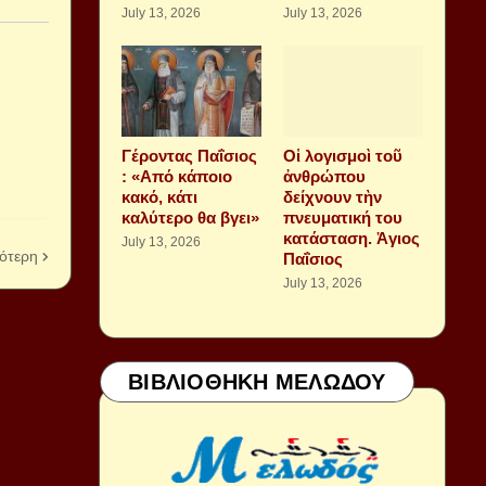
July 13, 2026
July 13, 2026
Γέροντας Παΐσιος
Οἱ λογισμοὶ τοῦ
: «Από κάποιο
ἀνθρώπου
κακό, κάτι
δείχνουν τὴν
καλύτερο θα βγει»
πνευματική του
κατάσταση. Ἁγιος
July 13, 2026
ότερη
Παΐσιος
July 13, 2026
ΒΙΒΛΙΟΘΗΚΗ ΜΕΛΩΔΟΥ