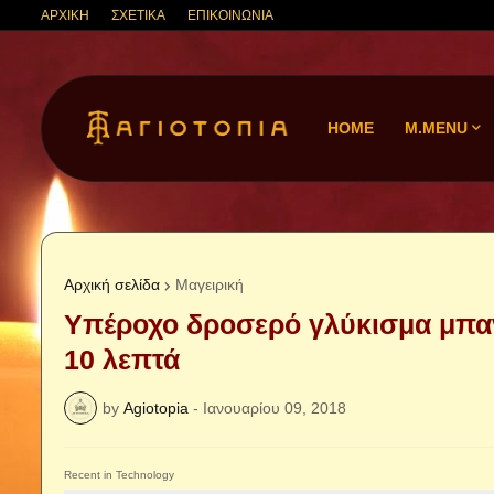
ΑΡΧΙΚΗ
ΣΧΕΤΙΚΑ
ΕΠΙΚΟΙΝΩΝΙΑ
HOME
M.MENU
Αρχική σελίδα
Μαγειρική
Υπέροχο δροσερό γλύκισμα μπανά
10 λεπτά
by
Agiotopia
-
Ιανουαρίου 09, 2018
Recent in Technology