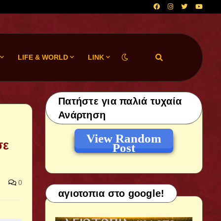
LIFE & WORLD
LINK
Πατήστε για παλιά τυχαία
Ανάρτηση
View Random
σε
Post
0
αγιοτοπια στο google!