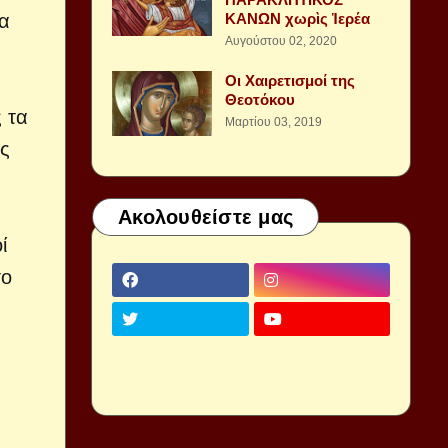
ΚΑΝΩΝ χωρὶς Ἱερέα
θα
Αυγούστου 02, 2020
Οι Χαιρετισμοί της
Θεοτόκου
 τα
Μαρτίου 03, 2019
ύς
Ακολουθείστε μας
ί
το