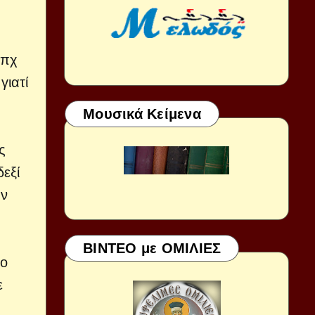
 πχ
γιατί
Μουσικά Κείμενα
ς
δεξί
ην
ΒΙΝΤΕΟ με ΟΜΙΛΙΕΣ
το
ε