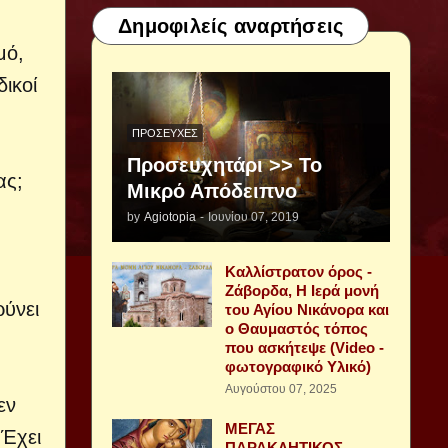
Δημοφιλείς αναρτήσεις
μό,
δικοί
ΠΡΟΣΕΥΧΈΣ
Προσευχητάρι >> Το
ας;
Μικρό Απόδειπνο
by
Agiotopia
-
Ιουνίου 07, 2019
Καλλίστρατον όρος -
Ζάβορδα, Η Ιερά μονή
ρύνει
του Αγίου Νικάνορα και
ο Θαυμαστός τόπος
που ασκήτεψε (Video -
φωτογραφικό Υλικό)
Αυγούστου 07, 2025
εν
ΜΕΓΑΣ
 Έχει
ΠΑΡΑΚΛΗΤΙΚΟΣ