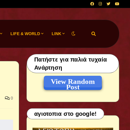
LIFE & WORLD
LINK
Πατήστε για παλιά τυχαία
Ανάρτηση
View Random
Post
0
αγιοτοπια στο google!