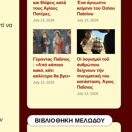
και θλίψεις κατά
Ένα άγνωστο
τους Αγίους
κείμενο του Οσίου
Πατέρες.
Παϊσίου
July 13, 2026
July 13, 2026
τί να
Γέροντας Παΐσιος
Οἱ λογισμοὶ τοῦ
: «Από κάποιο
ἀνθρώπου
κακό, κάτι
δείχνουν τὴν
καλύτερο θα βγει»
πνευματική του
κατάσταση. Ἁγιος
July 13, 2026
Παΐσιος
July 13, 2026
ν
ΒΙΒΛΙΟΘΗΚΗ ΜΕΛΩΔΟΥ