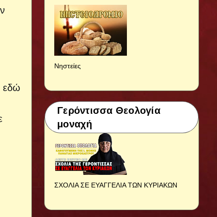
ύν
Νηστείες
ι εδώ
Γερόντισσα Θεολογία
ε
μοναχή
ΣΧΟΛΙΑ ΣΕ ΕΥΑΓΓΕΛΙΑ ΤΩΝ ΚΥΡΙΑΚΩΝ