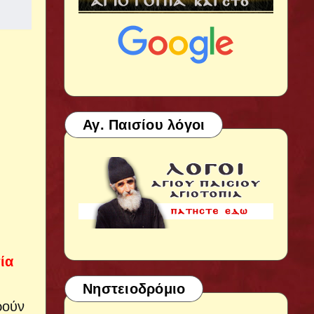
Αγ. Παισίου λόγοι
ία
Νηστειοδρόμιο
ρούν