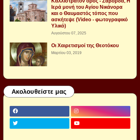
Καλλίστρατον όρος - Ζάβορδα, Η
Ιερά μονή του Αγίου Νικάνορα
και ο Θαυμαστός τόπος που
ασκήτεψε (Video - φωτογραφικό
Υλικό)
Αυγούστου 07, 2025
Οι Χαιρετισμοί της Θεοτόκου
Μαρτίου 03, 2019
Ακολουθείστε μας