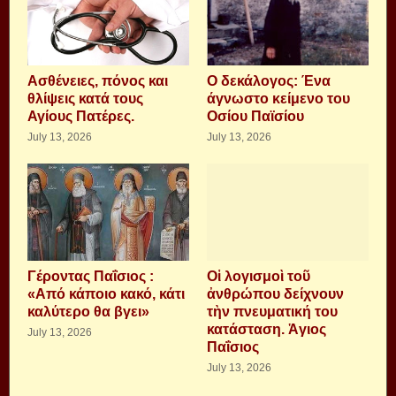
Aσθένειες, πόνος και
Ο δεκάλογος: Ένα
θλίψεις κατά τους
άγνωστο κείμενο του
Αγίους Πατέρες.
Οσίου Παϊσίου
July 13, 2026
July 13, 2026
Γέροντας Παΐσιος :
Οἱ λογισμοὶ τοῦ
«Από κάποιο κακό, κάτι
ἀνθρώπου δείχνουν
καλύτερο θα βγει»
τὴν πνευματική του
κατάσταση. Ἁγιος
July 13, 2026
Παΐσιος
July 13, 2026