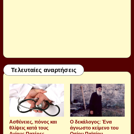
Τελευταίες αναρτήσεις
Aσθένειες, πόνος και
Ο δεκάλογος: Ένα
θλίψεις κατά τους
άγνωστο κείμενο του
Αγίους Πατέρες.
Οσίου Παϊσίου