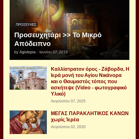
ΠΡΟΣΕΥΧΈΣ
Προσευχητάρι >> Το Μικρό
Απόδειπνο
by
Agiotopia
-
Ιουνίου 07, 2019
Καλλίστρατον όρος - Ζάβορδα, Η
Ιερά μονή του Αγίου Νικάνορα
και ο Θαυμαστός τόπος που
ασκήτεψε (Video - φωτογραφικό
Υλικό)
Αυγούστου 07, 2025
ΜΕΓΑΣ ΠΑΡΑΚΛΗΤΙΚΟΣ ΚΑΝΩΝ
χωρὶς Ἱερέα
Αυγούστου 02, 2020