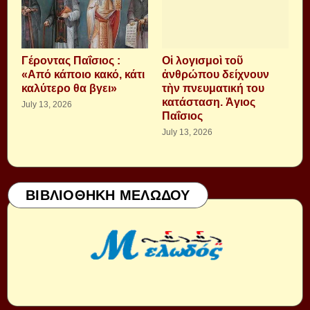
Γέροντας Παΐσιος :
Οἱ λογισμοὶ τοῦ
«Από κάποιο κακό, κάτι
ἀνθρώπου δείχνουν
καλύτερο θα βγει»
τὴν πνευματική του
κατάσταση. Ἁγιος
July 13, 2026
Παΐσιος
July 13, 2026
ΒΙΒΛΙΟΘΗΚΗ ΜΕΛΩΔΟΥ