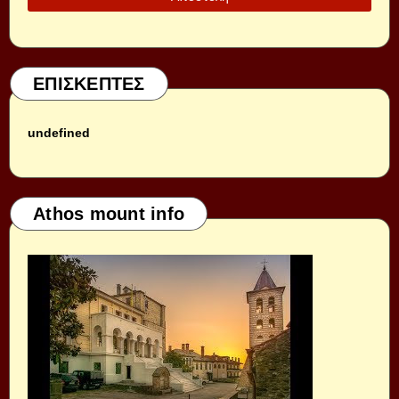
ΕΠΙΣΚΕΠΤΕΣ
u
n
d
e
f
i
n
e
d
Athos mount info