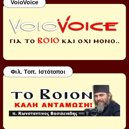
VoioVoice
Φιλ. Τοπ. Ιστότοποι