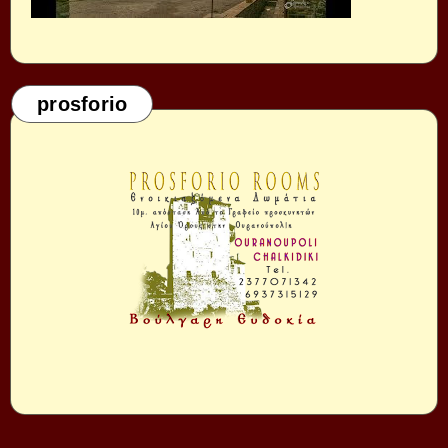
prosforio