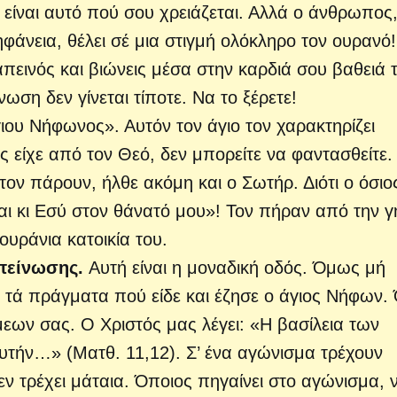
- είναι αυτό πού σου χρειάζεται. Αλλά ο άνθρωπος
φάνεια, θέλει σέ μια στιγμή ολόκληρο τον ουρανό!
ταπεινός και βιώνεις μέσα στην καρδιά σου βαθειά 
ωση δεν γίνεται τίποτε. Να το ξέρετε!
γιου Νήφωνος». Αυτόν τον άγιο τον χαρακτηρίζει
ς είχε από τον Θεό, δεν μπορείτε να φαντασθείτε.
τον πάρουν, ήλθε ακόμη και ο Σωτήρ. Διότι ο όσιο
αι κι Εσύ στον θάνατό μου»! Τον πήραν από την γ
 ουράνια κατοικία του.
απείνωσης.
Αυτή είναι η μοναδική οδός. Όμως μή
ά τά πράγματα πού είδε και έζησε ο άγιος Νήφων. 
εων σας. Ο Χριστός μας λέγει: «Η βασίλεια των
αυτήν…» (Ματθ. 11,12). Σ’ ένα αγώνισμα τρέχουν
δεν τρέχει μάταια. Όποιος πηγαίνει στο αγώνισμα, 