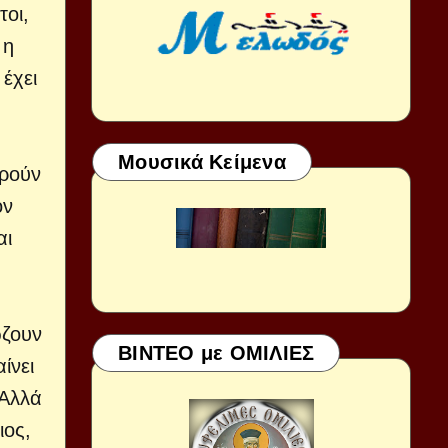
τοι,
 η
 έχει
Μουσικά Κείμενα
ορούν
ον
αι
ώζουν
ΒΙΝΤΕΟ με ΟΜΙΛΙΕΣ
ίνει
 Αλλά
ιος,