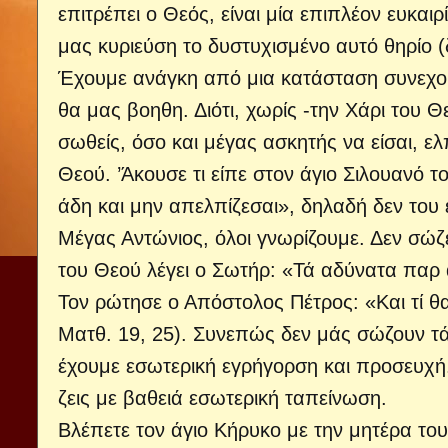
επιτρέπει ο Θεός, είναι μία επιπλέον ευκαι
μας κυριεύση το δυστυχισμένο αυτό θηρίο (
Έχουμε ανάγκη από μια κατάσταση συνεχού
θα μας βοηθη. Διότι, χωρίς -την Χάρι του 
σωθείς, όσο και μέγας ασκητής να είσαι, ελ
Θεού. ’Άκουσε τι είπε στον άγιο Σιλουανό 
άδη και μην απελπίζεσαι», δηλαδή δεν του ε
Μέγας Αντώνιος, όλοι γνωρίζουμε. Δεν σώζ
του Θεού λέγει ο Σωτήρ: «Τά αδύνατα παρ
Τον ρώτησε ο Απόστολος Πέτρος: «Και τί θα
Ματθ. 19, 25). Συνεπώς δεν μάς σώζουν τά 
έχουμε εσωτερική εγρήγορση και προσευχή.
ζεις με βαθειά εσωτερική ταπείνωση.
Βλέπετε τον άγιο Κήρυκο με την μητέρα του,