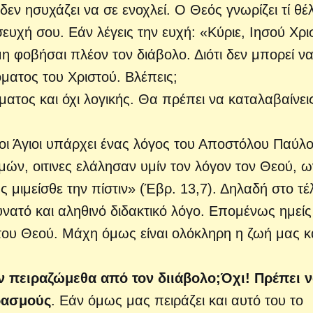
δεν ησυχάζει να σε ενοχλεί. Ο Θεός γνωρίζει τί θέλ
υχή σου. Εάν λέγεις την ευχή: «Κύριε, Ιησού Χρι
η φοβήσαι πλέον τον διάβολο. Διότι δεν μπορεί ν
ματος του Χριστού. Βλέπεις;
ατος και όχι λογικής. Θα πρέπει να καταλαβαίνει
οι Άγιοι υπάρχει ένας λόγος του Αποστόλου Παύλ
ών, οιτινες ελάλησαν υμίν τον λόγον τον Θεού, ω
μιμείσθε την πίστιν» (Έβρ. 13,7). Δηλαδή στο τέ
υνατό και αληθινό διδακτικό λόγο. Επομένως ημεί
 του Θεού. Μάχη όμως είναι ολόκληρη η ζωή μας κ
 πειραζώμεθα από τον διιάβολο;Όχι! Πρέπει 
ρασμούς
. Εάν όμως μας πειράζει και αυτό του το