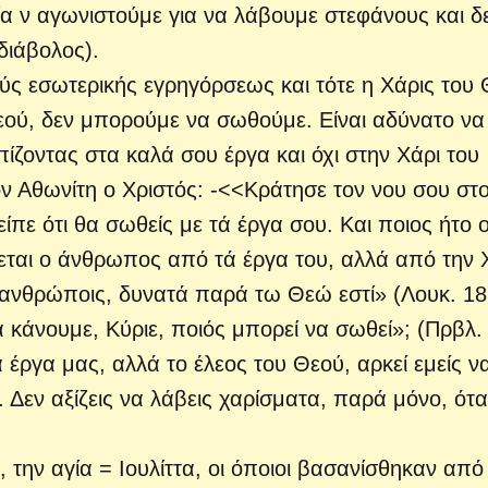
ρία ν αγωνιστούμε για να λάβουμε στεφάνους και δ
διάβολος).
ς εσωτερικής εγρηγόρσεως και τότε η Χάρις του
Θεού, δεν μπορούμε να σωθούμε. Είναι αδύνατο να
πίζοντας στα καλά σου έργα και όχι στην Χάρι του
τον Αθωνίτη ο Χριστός: -<<Κράτησε τον νου σου στ
ίπε ότι θα σωθείς με τά έργα σου. Και ποιος ήτο 
εται ο άνθρωπος από τά έργα του, αλλά από την 
 ανθρώποις, δυνατά παρά τω Θεώ εστί» (Λουκ. 18
 κάνουμε, Κύριε, ποιός μπορεί να σωθεί»; (Πρβλ.
έργα μας, αλλά το έλεος του Θεού, αρκεί εμείς ν
 Δεν αξίζεις να λάβεις χαρίσματα, παρά μόνο, ότ
 την αγία = Ιουλίττα, οι όποιοι βασανίσθηκαν από