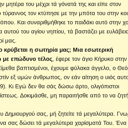
ν μητέρα του μέχρι τά γόνατά της και είπε στον
ο τύραννος τον κτύπησε με την μπότα του στην κοι
 τόπου. Και συναριθμήθηκε το παιδάκι αυτό στην χ
 αυτού του αγίου νηπίου, τά βαστάζει με ευλάβει
οί μας.
ο κρύβεται η σωτηρία μας; Μια εσωτερική
ω με επώδυνο τέλος
, έφερε τον άγιο Κήρυκο στην
Είμεθα βαπτισμένοι, έχουμε φύλακα άγγελο, ο Θεό
ς εστίν εξ υμών άνθρωπος, ον εάν αίτηση ο υιός αυτ
 9). Κι Εγώ δεν θα σάς δώσω άρτο, ολιγόπιστοι
πίστεως. Δοκιμάσθε, μη παραιτήσθε από το να ζητή
υ Δημιουργού σας, μή ζητείτε τά μεγαλύτερα. Γνωρ
ια να σας δώσει τά μεγαλύτερα χαρίσματά Του. Ένα