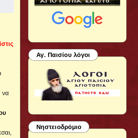
ίστις
Αγ. Παισίου λόγοι
υ
, να
ου
Νηστειοδρόμιο
εσαι,