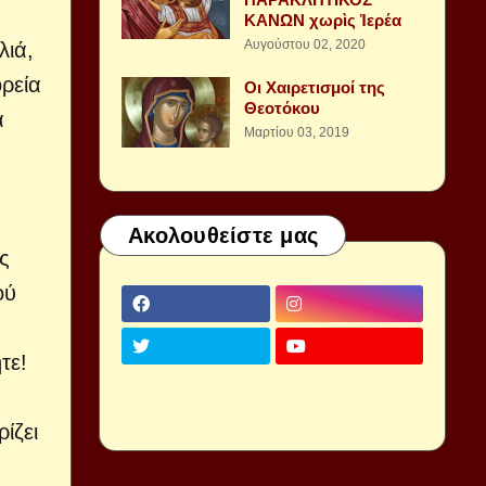
ΚΑΝΩΝ χωρὶς Ἱερέα
Αυγούστου 02, 2020
λιά,
ορεία
Οι Χαιρετισμοί της
Θεοτόκου
α
Μαρτίου 03, 2019
Ακολουθείστε μας
ς
ού
τε!
ίζει