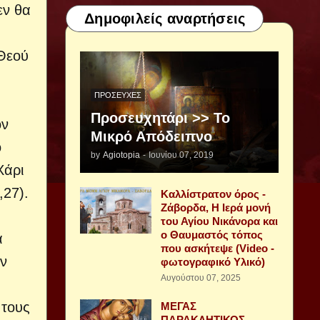
εν θα
Δημοφιλείς αναρτήσεις
 Θεού
ΠΡΟΣΕΥΧΈΣ
Προσευχητάρι >> Το
ον
Μικρό Απόδειπνο
ο
by
Agiotopia
-
Ιουνίου 07, 2019
Χάρι
,27).
Καλλίστρατον όρος -
Ζάβορδα, Η Ιερά μονή
του Αγίου Νικάνορα και
ο Θαυμαστός τόπος
α
που ασκήτεψε (Video -
αν
φωτογραφικό Υλικό)
Αυγούστου 07, 2025
 τους
ΜΕΓΑΣ
ΠΑΡΑΚΛΗΤΙΚΟΣ