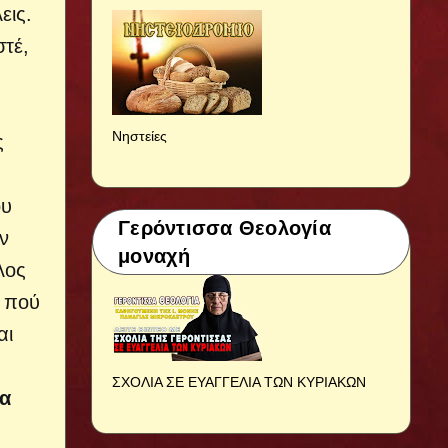
εις.
στέ,
α
Νηστείες
ς
ου
Γερόντισσα Θεολογία
ν
μοναχή
λος
ς πού
αι
ΣΧΟΛΙΑ ΣΕ ΕΥΑΓΓΕΛΙΑ ΤΩΝ ΚΥΡΙΑΚΩΝ
να