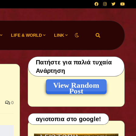
LIFE & WORLD
LINK
Πατήστε για παλιά τυχαία
Ανάρτηση
View Random
Post
0
αγιοτοπια στο google!