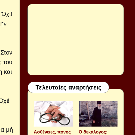
,
 Όχι!
την
 Στον
ς του
η και
Τελευταίες αναρτήσεις
Όχι!
να μή
Aσθένειες, πόνος
Ο δεκάλογος: