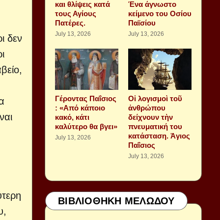
και θλίψεις κατά
Ένα άγνωστο
τους Αγίους
κείμενο του Οσίου
Πατέρες.
Παϊσίου
July 13, 2026
July 13, 2026
ι δεν
ι
βείο,
Γέροντας Παΐσιος
Οἱ λογισμοὶ τοῦ
α
: «Από κάποιο
ἀνθρώπου
ναι
κακό, κάτι
δείχνουν τὴν
καλύτερο θα βγει»
πνευματική του
κατάσταση. Ἁγιος
July 13, 2026
Παΐσιος
July 13, 2026
ύτερη
ΒΙΒΛΙΟΘΗΚΗ ΜΕΛΩΔΟΥ
υ,