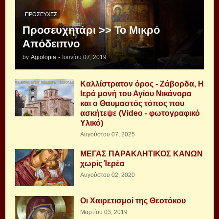
ΠΡΟΣΕΥΧΈΣ
Προσευχητάρι >> Το Μικρό
Απόδειπνο
by
Agiotopia
-
Ιουνίου 07, 2019
Καλλίστρατον όρος - Ζάβορδα, Η
Ιερά μονή του Αγίου Νικάνορα
και ο Θαυμαστός τόπος που
ασκήτεψε (Video - φωτογραφικό
Υλικό)
Αυγούστου 07, 2025
ΜΕΓΑΣ ΠΑΡΑΚΛΗΤΙΚΟΣ ΚΑΝΩΝ
χωρὶς Ἱερέα
Αυγούστου 02, 2020
Οι Χαιρετισμοί της Θεοτόκου
Μαρτίου 03, 2019