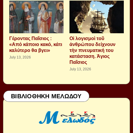
Γέροντας Παΐσιος :
Οἱ λογισμοὶ τοῦ
«Από κάποιο κακό, κάτι
ἀνθρώπου δείχνουν
καλύτερο θα βγει»
τὴν πνευματική του
κατάσταση. Ἁγιος
July 13, 2026
Παΐσιος
July 13, 2026
ΒΙΒΛΙΟΘΗΚΗ ΜΕΛΩΔΟΥ