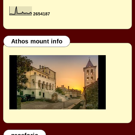
2
6
5
4
1
8
7
Athos mount info