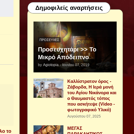
Δημοφιλείς αναρτήσεις
ΠΡΟΣΕΥΧΈΣ
Προσευχητάρι >> Το
Μικρό Απόδειπνο
by
Agiotopia
-
Ιουνίου 07, 2019
Καλλίστρατον όρος -
Ζάβορδα, Η Ιερά μονή
του Αγίου Νικάνορα και
ο Θαυμαστός τόπος
που ασκήτεψε (Video -
φωτογραφικό Υλικό)
Αυγούστου 07, 2025
ΜΕΓΑΣ
λο το
ΠΑΡΑΚΛΗΤΙΚΟΣ