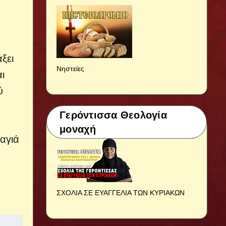
ξει
Νηστείες
ι
ύ
Γερόντισσα Θεολογία
μοναχή
αγιά
ΣΧΟΛΙΑ ΣΕ ΕΥΑΓΓΕΛΙΑ ΤΩΝ ΚΥΡΙΑΚΩΝ