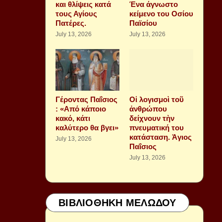
και θλίψεις κατά
Ένα άγνωστο
τους Αγίους
κείμενο του Οσίου
Πατέρες.
Παϊσίου
July 13, 2026
July 13, 2026
Γέροντας Παΐσιος
Οἱ λογισμοὶ τοῦ
: «Από κάποιο
ἀνθρώπου
κακό, κάτι
δείχνουν τὴν
καλύτερο θα βγει»
πνευματική του
κατάσταση. Ἁγιος
July 13, 2026
Παΐσιος
July 13, 2026
ΒΙΒΛΙΟΘΗΚΗ ΜΕΛΩΔΟΥ