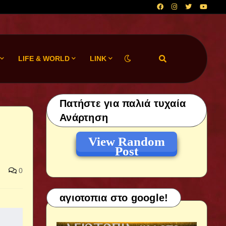
LIFE & WORLD
LINK
Πατήστε για παλιά τυχαία
Ανάρτηση
View Random
Post
0
αγιοτοπια στο google!