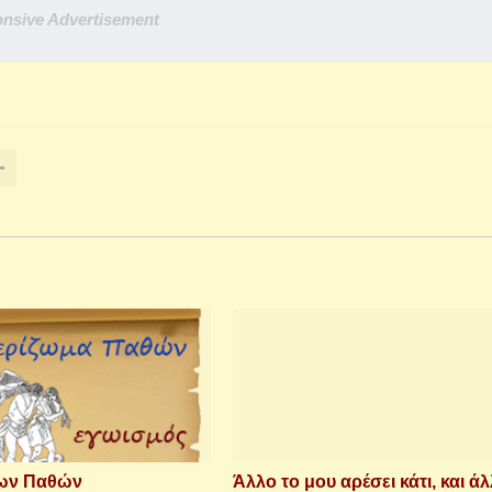
nsive Advertisement
των Παθών
Άλλο το μου αρέσει κάτι, και άλ