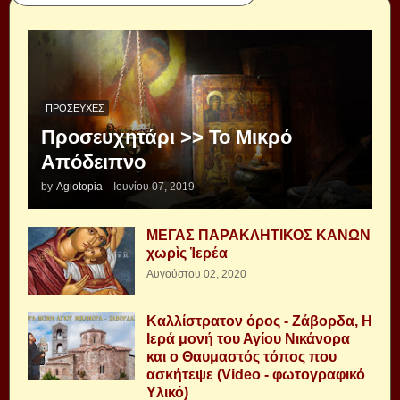
ΠΡΟΣΕΥΧΈΣ
Προσευχητάρι >> Το Μικρό
Απόδειπνο
by
Agiotopia
-
Ιουνίου 07, 2019
ΜΕΓΑΣ ΠΑΡΑΚΛΗΤΙΚΟΣ ΚΑΝΩΝ
χωρὶς Ἱερέα
Αυγούστου 02, 2020
Καλλίστρατον όρος - Ζάβορδα, Η
Ιερά μονή του Αγίου Νικάνορα
και ο Θαυμαστός τόπος που
ασκήτεψε (Video - φωτογραφικό
Υλικό)