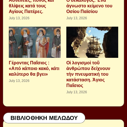
Aσθένειες, πόνος και
Ο δεκάλογος: Ένα
θλίψεις κατά τους
άγνωστο κείμενο του
Αγίους Πατέρες.
Οσίου Παϊσίου
July 13, 2026
July 13, 2026
Γέροντας Παΐσιος :
Οἱ λογισμοὶ τοῦ
«Από κάποιο κακό, κάτι
ἀνθρώπου δείχνουν
καλύτερο θα βγει»
τὴν πνευματική του
κατάσταση. Ἁγιος
July 13, 2026
Παΐσιος
July 13, 2026
ΒΙΒΛΙΟΘΗΚΗ ΜΕΛΩΔΟΥ