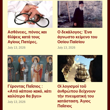
Aσθένειες, πόνος και
Ο δεκάλογος: Ένα
θλίψεις κατά τους
άγνωστο κείμενο του
Αγίους Πατέρες.
Οσίου Παϊσίου
July 13, 2026
July 13, 2026
Γέροντας Παΐσιος :
Οἱ λογισμοὶ τοῦ
«Από κάποιο κακό, κάτι
ἀνθρώπου δείχνουν
καλύτερο θα βγει»
τὴν πνευματική του
κατάσταση. Ἁγιος
July 13, 2026
Παΐσιος