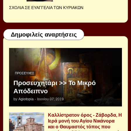
ΣΧΟΛΙΑ ΣΕ ΕΥΑΓΓΕΛΙΑ ΤΩΝ ΚΥΡΙΑΚΩΝ
Δημοφιλείς αναρτήσεις
ΠΡΟΣΕΥΧΈΣ
Προσευχητάρι >> Το Μικρό
Απόδειπνο
by
Agiotopia
-
Ιουνίου 07, 2019
Καλλίστρατον όρος - Ζάβορδα, Η
Ιερά μονή του Αγίου Νικάνορα
και ο Θαυμαστός τόπος που