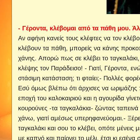
- Γέροντα, κλέβομαι από τα πάθη μου. Άλ
Αν αφήνη κανείς τους κλέφτες να τον κλέβο
κλέβουν τα πάθη, μπορείς να κάνης προκοπή
χάνης. Απορώ πως σε κλέβει το ταγκαλάκι,
κλέψης τον Παράδεισο! - Γιατί, Γέροντα, ε
στάσιμη κατάσταση; τι φταίει;- Πολλές φορές
Εσύ όμως βλέπω ότι άρχισες να ωριμάζης 
εποχή του καλοκαιριού και η αγουρίδα γίνετ
κουρούνες -τα ταγκαλάκια- ζώντας ταπεινά κ
χάνω, γιατί αμέσως υπερηφανεύομαι.- Ξέρεις
ταγκαλάκι και σου το κλέβει, οπότε μένεις 
με καπνό και παίρνει το μέλι, έτσι κι εσένα