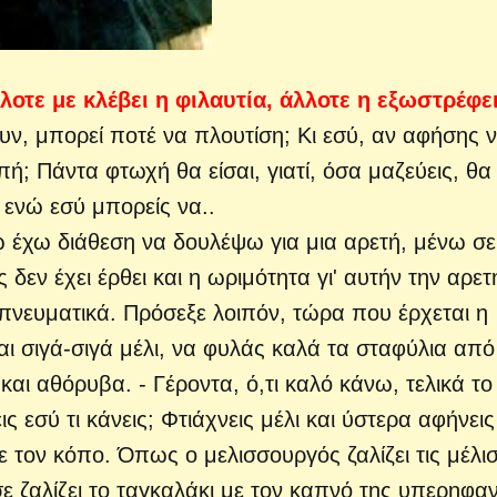
λοτε με κλέβει η φιλαυτία,
άλλοτε η εξωστρέφεια
υν, μπορεί ποτέ να πλουτίση; Κι εσύ, αν αφήσης 
; Πάντα φτωχή θα είσαι, γιατί, όσα μαζεύεις, θα
 ενώ εσύ μπορείς να..
νώ έχω διάθεση να δουλέψω για μια αρετή, μένω σε
 δεν έχει έρθει και η ωριμότητα γι' αυτήν την αρετ
πνευματικά. Πρόσεξε λοιπόν, τώρα που έρχεται η
αι σιγά-σιγά μέλι, να φυλάς καλά τα σταφύλια από 
αι αθόρυβα. - Γέροντα, ό,τι καλό κάνω, τελικά το
 εσύ τι κάνεις; Φτιάχνεις μέλι και ύστερα αφήνεις
με τον κόπο. Όπως ο μελισσουργός ζαλίζει τις μέλι
 σε ζαλίζει το ταγκαλάκι με τον καπνό της υπερηφα