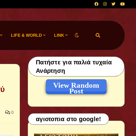
LIFE & WORLD
LINK
Πατήστε για παλιά τυχαία
Ανάρτηση
View Random
σύ
Post
0
αγιοτοπια στο google!