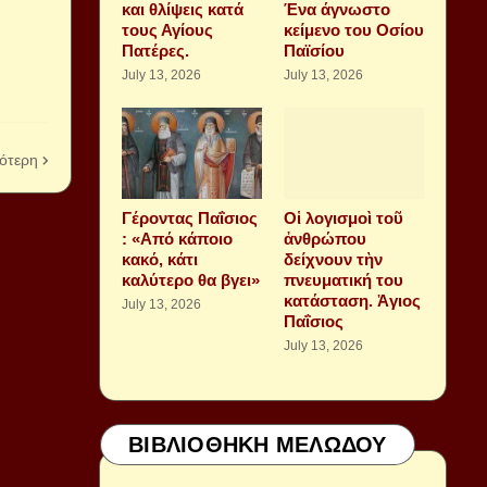
και θλίψεις κατά
Ένα άγνωστο
τους Αγίους
κείμενο του Οσίου
Πατέρες.
Παϊσίου
July 13, 2026
July 13, 2026
ότερη
Γέροντας Παΐσιος
Οἱ λογισμοὶ τοῦ
: «Από κάποιο
ἀνθρώπου
κακό, κάτι
δείχνουν τὴν
καλύτερο θα βγει»
πνευματική του
κατάσταση. Ἁγιος
July 13, 2026
Παΐσιος
July 13, 2026
ΒΙΒΛΙΟΘΗΚΗ ΜΕΛΩΔΟΥ