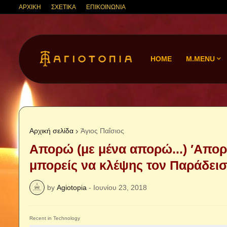
ΑΡΧΙΚΗ
ΣΧΕΤΙΚΑ
ΕΠΙΚΟΙΝΩΝΙΑ
HOME
M.MENU
Αρχική σελίδα
Άγιος Παΐσιος
Aπορώ (με μένα απορώ...) ′Απορ
μπορείς να κλέψης τον Παράδεισ
by
Agiotopia
-
Ιουνίου 23, 2018
Recent in Technology