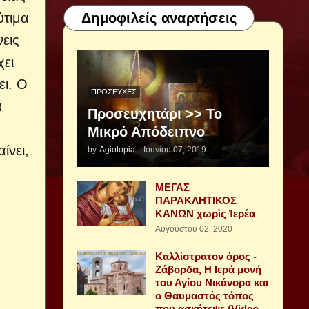
Δημοφιλείς αναρτήσεις
ύτιμα
νεις
χει
ει. Ο
ΠΡΟΣΕΥΧΈΣ
α
Προσευχητάρι >> Το
Μικρό Απόδειπνο
ίνει,
by
Agiotopia
-
Ιουνίου 07, 2019
ΜΕΓΑΣ
ΠΑΡΑΚΛΗΤΙΚΟΣ
ΚΑΝΩΝ χωρὶς Ἱερέα
Αυγούστου 02, 2020
Καλλίστρατον όρος -
Ζάβορδα, Η Ιερά μονή
του Αγίου Νικάνορα και
ο Θαυμαστός τόπος
που ασκήτεψε (Video -