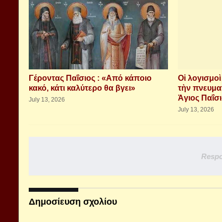
Γέροντας Παΐσιος : «Από κάποιο
Οἱ λογισμο
κακό, κάτι καλύτερο θα βγει»
τὴν πνευμα
Ἁγιος Παΐσ
July 13, 2026
July 13, 2026
Respo
Δημοσίευση σχολίου