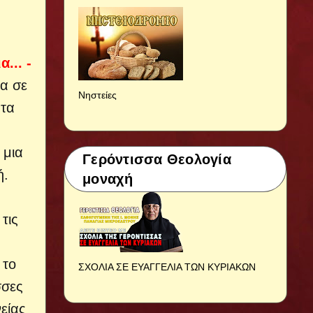
... -
να σε
Νηστείες
 τα
 μια
Γερόντισσα Θεολογία
ή.
μοναχή
τις
 το
ΣΧΟΛΙΑ ΣΕ ΕΥΑΓΓΕΛΙΑ ΤΩΝ ΚΥΡΙΑΚΩΝ
σσες
νείας