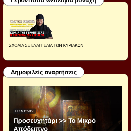
Γερόντισσα Θεολογία μοναχή
ΣΧΟΛΙΑ ΣΕ ΕΥΑΓΓΕΛΙΑ ΤΩΝ ΚΥΡΙΑΚΩΝ
Δημοφιλείς αναρτήσεις
ΠΡΟΣΕΥΧΈΣ
Προσευχητάρι >> Το Μικρό
Απόδειπνο