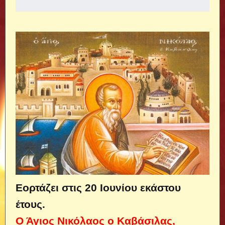
Εορτάζει στις 20 Ιουνίου εκάστου
έτους.
Ο Άγιος Νικόλαος ο Καβάσιλας,