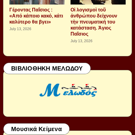
Γέροντας Παΐσιος :
Οἱ λογισμοὶ τοῦ
«Από κάποιο κακό, κάτι
ἀνθρώπου δείχνουν
καλύτερο θα βγει»
τὴν πνευματική του
κατάσταση. Ἁγιος
July 13, 2026
Παΐσιος
July 13, 2026
ΒΙΒΛΙΟΘΗΚΗ ΜΕΛΩΔΟΥ
Μουσικά Κείμενα