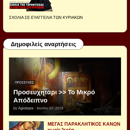
ΣΧΟΛΙΑ ΣΕ ΕΥΑΓΓΕΛΙΑ ΤΩΝ ΚΥΡΙΑΚΩΝ
Δημοφιλείς αναρτήσεις
ΠΡΟΣΕΥΧΈΣ
Προσευχητάρι >> Το Μικρό
Απόδειπνο
by
Agiotopia
-
Ιουνίου 07, 2019
ΜΕΓΑΣ ΠΑΡΑΚΛΗΤΙΚΟΣ ΚΑΝΩΝ
χωρὶς Ἱερέα