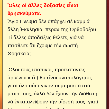
Ὅλες οἱ ἄλλες δοξασίες εἶναι
θρησκεύματα.
Ἅγιο Πνεῦμα δέν ὑπάρχει σέ καμμιά
ἄλλη Ἐκκλησία, πέραν τῆς Ὀρθοδόξου...
Τί ἄλλες ἀποδείξεις θέλετε, γιά νά
πεισθεῖτε ὅτι ἔχουμε τήν σωστή
Θρησκεία;
Ὅλοι τους (παπικοί, προτεστάντες,
ἀρμένιοι κ.ἄ.) θά εἶναι ἀναπολόγητοι,
γιατί ὅλα αὐτά γίνονται μπροστά στά
μάτια τους, ἀλλά δέν ἔχουν τήν διάθεση
νά ἐγκαταλείψουν τήν αἵρεσή τους, γιατί