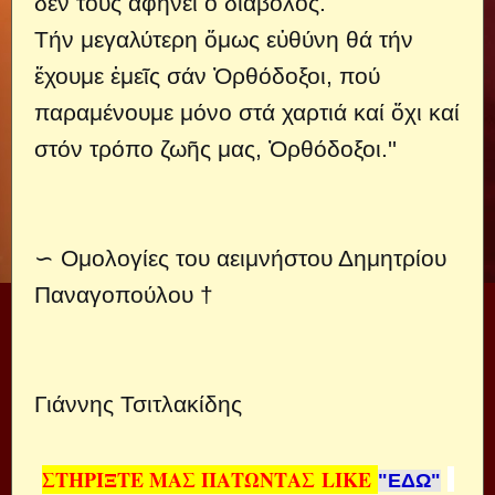
δέν τούς ἀφήνει ὁ διάβολος.
Τήν μεγαλύτερη ὅμως εὐθύνη θά τήν
ἔχουμε ἐμεῖς σάν Ὀρθόδοξοι, πού
παραμένουμε μόνο στά χαρτιά καί ὄχι καί
στόν τρόπο ζωῆς μας, Ὀρθόδοξοι.''
∽ Ομολογίες του αειμνήστου Δημητρίου
Παναγοπούλου †
Γιάννης Τσιτλακίδης
ΣΤΗΡΙΞΤΕ ΜΑΣ ΠΑΤΩΝΤΑΣ
LIKE
"ΕΔΩ"