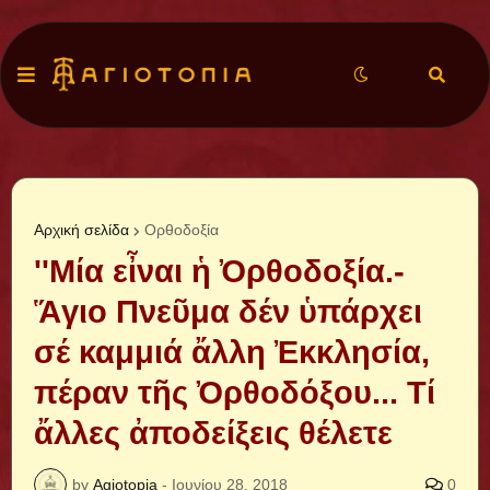
Αρχική σελίδα
Ορθοδοξία
''Μία εἶναι ἡ Ὀρθοδοξία.-
Ἅγιο Πνεῦμα δέν ὑπάρχει
σέ καμμιά ἄλλη Ἐκκλησία,
πέραν τῆς Ὀρθοδόξου... Τί
ἄλλες ἀποδείξεις θέλετε
by
Agiotopia
-
Ιουνίου 28, 2018
0