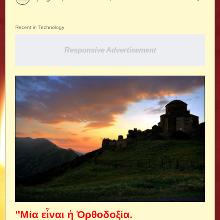
Recent in Technology
Responsive Advertisement
''Μία εἶναι ἡ Ὀρθοδοξία.