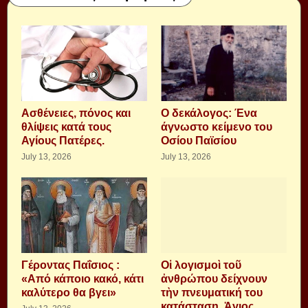
Aσθένειες, πόνος και
Ο δεκάλογος: Ένα
θλίψεις κατά τους
άγνωστο κείμενο του
Αγίους Πατέρες.
Οσίου Παϊσίου
July 13, 2026
July 13, 2026
Γέροντας Παΐσιος :
Οἱ λογισμοὶ τοῦ
«Από κάποιο κακό, κάτι
ἀνθρώπου δείχνουν
καλύτερο θα βγει»
τὴν πνευματική του
κατάσταση. Ἁγιος