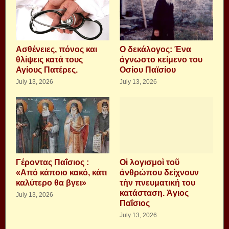
Aσθένειες, πόνος και
Ο δεκάλογος: Ένα
θλίψεις κατά τους
άγνωστο κείμενο του
Αγίους Πατέρες.
Οσίου Παϊσίου
July 13, 2026
July 13, 2026
Γέροντας Παΐσιος :
Οἱ λογισμοὶ τοῦ
«Από κάποιο κακό, κάτι
ἀνθρώπου δείχνουν
καλύτερο θα βγει»
τὴν πνευματική του
κατάσταση. Ἁγιος
July 13, 2026
Παΐσιος
July 13, 2026