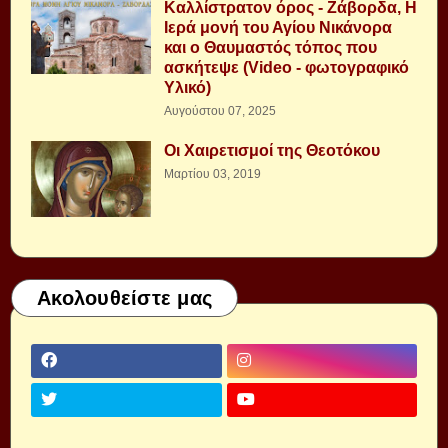
Καλλίστρατον όρος - Ζάβορδα, Η
Ιερά μονή του Αγίου Νικάνορα
και ο Θαυμαστός τόπος που
ασκήτεψε (Video - φωτογραφικό
Υλικό)
Αυγούστου 07, 2025
Οι Χαιρετισμοί της Θεοτόκου
Μαρτίου 03, 2019
Ακολουθείστε μας