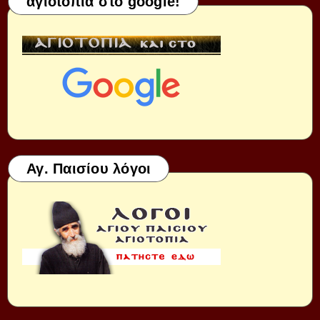
αγιοτοπια στο google!
Αγ. Παισίου λόγοι