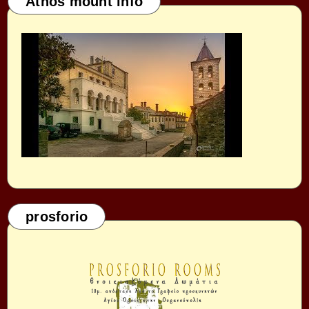
Athos mount info
prosforio