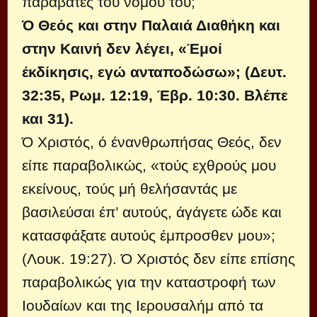
παραβάτες του νόμου του;
Ό Θεός και στην Παλαιά Διαθήκη και
στην Καινή δεν λέγει, «Έμοί
έκδίκησις, εγώ ανταποδώσω»; (Δευτ.
32:35, Ρωμ. 12:19, Έβρ. 10:30. Βλέπε
και 31).
Ό Χριστός, ό ένανθρωπήσας Θεός, δεν
είπε παραβολικώς, «τούς εχθρούς μου
εκείνους, τούς μή θελήσαντάς με
βασιλεύσαι έπ’ αυτούς, άγάγετε ώδε και
κατασφάξατε αυτούς έμπροσθεν μου»;
(Λουκ. 19:27). Ό Χριστός δεν είπε επί­σης
παραβολικώς για την καταστροφή των
Ιουδαίων και της Ιερουσαλήμ από τα