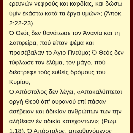
ερευνών νεφρούς και καρδίας, και δώσω
ύμίν έκάστω κατά τα έργα υμών»; (Άποκ.
2:22-23).
Ό Θεός δεν θανάτωσε τον Άνανία και τη
Σαπφείρα, πού είπαν ψέμα και
προσέβαλαν το Άγιο Πνεύμα; Ό Θεός δεν
τύφλωσε τον έλύμα, τον μάγο, πού
διέστρεφε τούς ευθείς δρόμους του
Κυρίου;
Ό Απόστολος δεν λέγει, «Αποκαλύ­πτεται
οργή Θεού άπ’ ουρανού επί πάσαν
άσέβειαν και άδικίαν ανθρώπων των την
άλήθειαν έν αδικία κατεχόν­των»; (Ρωμ.
1:18). Ό Απόστολος, απευ­θυνόμενος