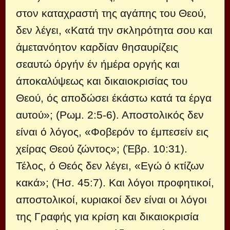
στον καταχραστή της αγά­πης του Θεού,
δεν λέγει, «Κατά την σκληρότητα σου και
άμετανόητον καρδίαν θησαυρίζεις
σεαυτώ όργήν έν ήμέρα οργής και
άποκαλύψεως και δικαιοκρισίας του
Θεού, ός αποδώσει έκάστω κατά τα έργα
αυτού»; (Ρωμ. 2:5-6). Απο­στολικός δεν
είναι ό λόγος, «Φοβερόν το έμπεσείν εις
χείρας Θεού ζώντος»; (Έβρ. 10:31).
Τέλος, ό Θεός δεν λέγει, «Εγώ ό κτίζων
κακά»; (Ήσ. 45:7). Και λόγοι προφη­τικοί,
αποστολικοί, κυριακοί δεν είναι οι λόγοι
της Γραφής για κρίση και δικαιοκρισία