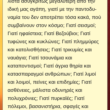
λιστα ασυγκρίτως μεγαλύτερη από την
ιδική μας αγάπη, γιατί με την παντοδυ­
ναμία του δεν αποτρέπει τόσα κακά, πού
συμβαίνουν στον κόσμο; Γιατί σει­σμοί;
Γιατί ηφαίστεια; Γιατί Βεζούβιοι; Γιατί
τυφώνες και κυκλώνες; Γιατί πλημ­μύρες
και κατολισθήσεις; Γιατί τρικυ­μίες και
ναυάγια; Γιατί τσουνάμια και
καταποντισμοί; Γιατί άγρια θηρία και
κατασπαραγμοί ανθρώπων; Γιατί λιμοί
και λοιμοί, πείνες και επιδημίες; Γιατί
ασθέ­νειες, μάλιστα οδυνηρές και
πολυχρό­νιες; Γιατί πυρκαϊές; Γιατί
πόλεμοι, βα­σανιστήρια, σφαγές και