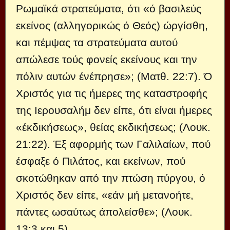
Ρωμαϊκά στρατεύματα, ότι «ό βασιλεύς
εκείνος (αλληγορικώς ό Θεός) ώργίσθη,
και πέμψας τα στρατεύματα αυτού
απώλεσε τούς φονείς εκείνους και την
πόλιν αυτών ένέπρησε»; (Ματθ. 22:7). Ό
Χριστός για τις ήμερες της κα­ταστροφής
της Ιερουσαλήμ δεν είπε, ότι είναι ήμερες
«έκδικήσεως», θείας εκδικήσεως; (Λουκ.
21:22). Έξ αφορμής των Γαλιλαίων, πού
έσφαξε ό Πιλάτος, και εκείνων, πού
σκοτώθηκαν από την πτώση πύργου, ό
Χριστός δεν είπε, «εάν μή μετανοήτε,
πάντες ωσαύτως άπολείσθε»; (Λουκ.
13:3 και 5).