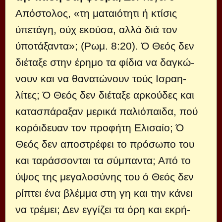
Απόστολος, «τη ματαιότητι ή κτίσις
ύπετάγη, ούχ εκούσα, αλλά διά τον
ύποτάξαντα»; (Ρωμ. 8:20). Ό Θεός δεν
διέταξε στην έρημο τα φίδια να δαγκώ­
νουν και να θανατώνουν τούς Ισραη­
λίτες; Ό Θεός δεν διέταξε αρκούδες και
κατασπάραξαν μερικά παλιόπαιδα, πού
κορόιδευαν τον προφήτη Ελισαίο; Ό
Θεός δεν αποστρέφει το πρόσωπο του
και ταράσσονται τα σύμπαντα; Από το
ύψος της μεγαλοσύνης του ό Θεός δεν
ρίπτει ένα βλέμμα στη γη και την κάνει
να τρέμει; Δεν εγγίζει τα όρη και εκρή­