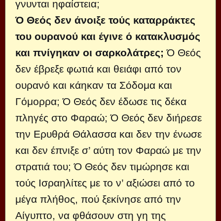
γνυνται ηφαίστεια;
Ό Θεός δεν άνοιξε τούς καταρρά­κτες
του ουρανού και έγινε ό κατακλυ­σμός
και πνίγηκαν οι σαρκολάτρες;
Ό Θεός
δεν έβρεξε φωτιά και θειάφι από τον
ουρανό και κάηκαν τα Σόδομα και
Γόμορρα; Ό Θεός δεν έδωσε τις δέκα
πληγές στο Φαραώ; Ό Θεός δεν διήρεσε
την Ερυθρά Θάλασσα και δεν την ένωσε
και δεν έπνιξε σ’ αύτη τον Φαραώ με την
στρατιά του; Ό Θεός δεν τιμώρη­σε και
τούς Ισραηλίτες με το ν’ αξιώσει από το
μέγα πλήθος, πού ξεκίνησε από την
Αίγυπτο, να φθάσουν στη γη της