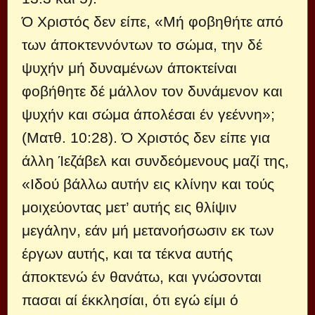
Ό Χριστός δεν είπε, «Μή φοβηθήτε από
των άποκτεννόντων το σώμα, την δέ
ψυχήν μή δυναμένων άποκτείναι
φοβήθητε δέ μάλλον τον δυνάμενον και
ψυχήν και σώμα άπολέσαι έν γεέννη»;
(Ματθ. 10:28). Ό Χριστός δεν είπε για
άλλη Ίεζάβελ και συνδεόμενους μαζί της,
«Ιδού βάλλω αυτήν εις κλίνην και τούς
μοιχεύοντας μετ’ αυτής εις θλίψιν
μεγάλην, εάν μή μετανοήσωσιν εκ των
έργων αυτής, και τα τέκνα αυτής
άποκτενώ έν θανάτω, και γνώσονται
πασαι αί έκκλησίαι, ότι εγώ είμι ό