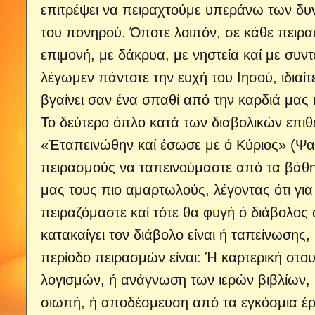
επιτρέψει να πειραχτούμε υπεράνω των δυν
του πονηρού. Όποτε λοιπόν, σε κάθε πειρ
επιμονή, με δά­κρυα, με νηστεία καί με συν
λέγωμεν πάντοτε την ευχή του Ιησού, ιδιαίτ
βγαίνει σαν ένα σπαθί α­πό την καρδιά μας 
Το δεύτερο όπλο κατά των διαβολικών επιθέ
«Έταπεινώθην καί έσωσε με ό Κύ­ριος» (Ψα
πειρασμούς να ταπεινούμαστε από τα βάθη 
μας τους πιο αμαρτωλούς, λέγοντας ότι για
πειραζόμαστε καί τότε θα φυγή ό διάβολος 
κατακαίγει τον διάβολο είναι ή ταπείνωσης,
περίοδο πειρασμών είναι: Ή καρτερική στ
λογισμών, ή ανάγνωση των ιερών βιβλίων, 
σιωπή, ή αποδέσμευση από τα εγκό­σμια έρ