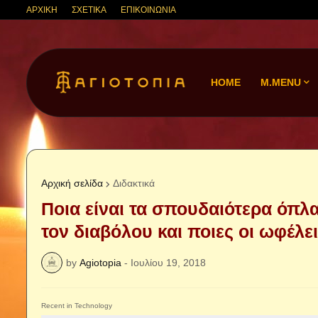
ΑΡΧΙΚΗ
ΣΧΕΤΙΚΑ
ΕΠΙΚΟΙΝΩΝΙΑ
HOME
M.MENU
Αρχική σελίδα
Διδακτικά
Ποια είναι τα σπουδαιότερα όπλ
τον διαβόλου και ποιες οι ωφέλε
by
Agiotopia
-
Ιουλίου 19, 2018
Recent in Technology