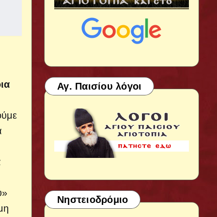
ια
Αγ. Παισίου λόγοι
ούμε
α
α
ύ»
Νηστειοδρόμιο
μη