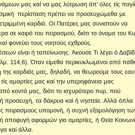
άμεων μας καί να μας λύ­τρωση άπ’ όλες τίς παγί
ασμική περίσταση πρέπει να προσευχώμεθα με
τετριμμένη καρδιά. Οί Πατέρες μας συνιστούν να
ερα σε καιρό του πειρασμού, διότι το όνομα του Κ
καί φονεύει τους νοητούς εχθρούς.
σεων είναι ή ταπείνωσης. Άκουσε Τι λέγει ό Δαβίδ
λμ. 114,6). Όταν είμεθα περικυκλωμένοι από πάθη
της καρδιάς μας, δηλα­δή, να θεωρούμε τους εαυ
 τίς αμαρτίες μας καί την υπερηφάνεια μας
από κοντά μας, διότι το ισχυρότερο πυρ, πού
 ή προσευχή, τα δά­κρυα καί ή νηστεία. Αλλά όπλα
ους πειρασμούς υπομονή, ή συχνή εξομολόγηση τω
ή αποφυγή αφορμών για αμαρτίες, ή Θεία Κοινωνί
γα καί άλλα.