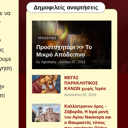
Δημοφιλείς αναρτήσεις
ε να
ν
ΠΡΟΣΕΥΧΈΣ
ν
Προσευχητάρι >> Το
ας
Μικρό Απόδειπνο
νουμε
by
Agiotopia
-
Ιουνίου 07, 2019
όγηση
ΜΕΓΑΣ
ΠΑΡΑΚΛΗΤΙΚΟΣ
ην
ΚΑΝΩΝ χωρὶς Ἱερέα
πί
Αυγούστου 02, 2020
Καλλίστρατον όρος -
Ζάβορδα, Η Ιερά μονή
του Αγίου Νικάνορα και
ο Θαυμαστός τόπος
που ασκήτεψε (Video -