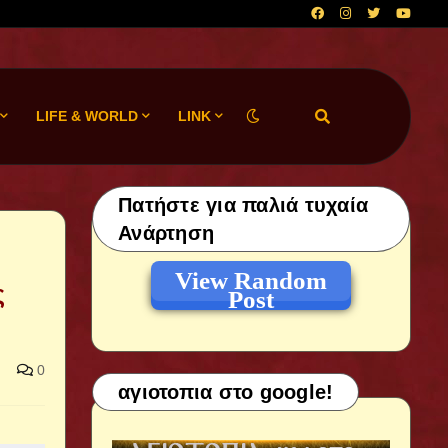
LIFE & WORLD
LINK
Πατήστε για παλιά τυχαία
Ανάρτηση
View Random
ς
Post
0
αγιοτοπια στο google!