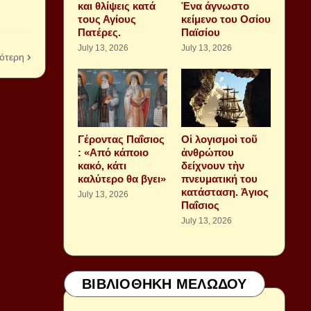
και θλίψεις κατά
Ένα άγνωστο
τους Αγίους
κείμενο του Οσίου
Πατέρες.
Παϊσίου
July 13, 2026
July 13, 2026
ότερη
Γέροντας Παΐσιος
Οἱ λογισμοὶ τοῦ
: «Από κάποιο
ἀνθρώπου
κακό, κάτι
δείχνουν τὴν
καλύτερο θα βγει»
πνευματική του
κατάσταση. Ἁγιος
July 13, 2026
Παΐσιος
July 13, 2026
ΒΙΒΛΙΟΘΗΚΗ ΜΕΛΩΔΟΥ