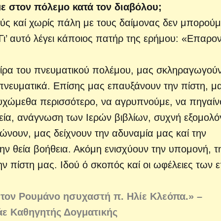
ε στον πόλεμο κα­
τά τον διαβόλου;
ύς καί χωρίς πά­λη με τους δαίμονας δεν μπορούμ
ι’ αυτό λέγει κάποιος πατήρ της ερήμου: «Επαρο
πείρα του πνευματικού πολέμου, μας σκληραγωγού
πνευματικά. Επίσης μας επαυξάνουν την πίστη, μ
ευχώμεθα περισσότερο, να α­γρυπνούμε, να πηγαί
τεία, ανάγνωση των Ιερών βιβλίων, συχνή εξομολ
νώνουν, μας δείχνουν την αδυνα­μία μας καί την
την θεία βοήθεια. Ακόμη ενισχύουν την υπομονή, τ
ν πίστη μας. Ιδού ό σκοπός καί οι ωφέλειες των ε
ε τον Ρουμάνο ησυχαστή π. Ηλίε Κλεόπα.» –
ε Καθηγητής Δογματικής