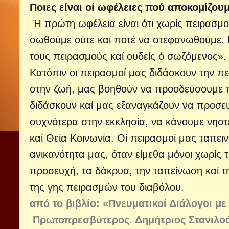
Ποιες είναι οί ωφέλειες πού αποκομίζουμ
Ή πρώτη ωφέλεια είναι ότι χωρίς πειρασμο
σωθούμε ούτε καί ποτέ να στεφανωθούμε. Γ
τους πειρασμούς καί ουδείς ό σωζόμενος».
Κατόπιν οι πειρασμοί μας διδάσκουν την 
στην ζωή, μας βοηθούν να προο­δεύσουμε 
διδά­σκουν καί μας εξαναγκάζουν να προσ
συχνότερα στην εκκλησία, να κάνουμε νησ
καί Θεία Κοινωνία. Οί πειρασμοί μας ταπει
ανικανότητα μας, όταν είμεθα μόνοι χωρίς 
προσευχή, τα δάκρυα, την ταπείνωση καί τη
της γης πειρασμών του διαβόλου.
από το βιβλίο: «Πνευματικοί Διάλογοι μ
Πρωτοπρεσβύτερος. Δημήτριος Στανιλοά