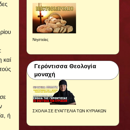
δες
υρίου
Νηστείες
:
 καί
Γερόντισσα Θεολογία
τούς
μοναχή
 σε
ν
ΣΧΟΛΙΑ ΣΕ ΕΥΑΓΓΕΛΙΑ ΤΩΝ ΚΥΡΙΑΚΩΝ
α, ή