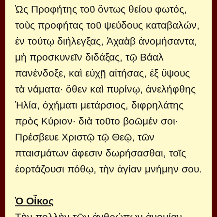
Ὡς Προφήτης τοῦ ὄντως θείου φωτός,
τοὺς προφήτας τοῦ ψεύδους καταβαλών,
ἐν τούτῳ διήλεγξας, Ἀχαὰβ ἀνομήσαντα,
μὴ προσκυνεῖν διδάξας, τῷ Βάαλ
πανένδοξε, καὶ εὐχῇ αἰτήσας, ἐξ ὕψους
τὰ νάματα· ὅθεν καὶ πυρίνῳ, ἀνελήφθης
Ἠλία, ὀχήματι μετάρσιος, διφρηλάτης
πρὸς Κύριον· διὰ τοῦτο βοῶμέν σοι·
Πρέσβευε Χριστῷ τῷ Θεῷ, τῶν
πταισμάτων ἄφεσιν δωρήσασθαι, τοῖς
ἑορτάζουσι πόθῳ, τὴν ἁγίαν μνήμην σου.
Ὁ Οἶκος
Τὴν πολλὴν τῶν ἀνθρώπων ἀνομίαν,