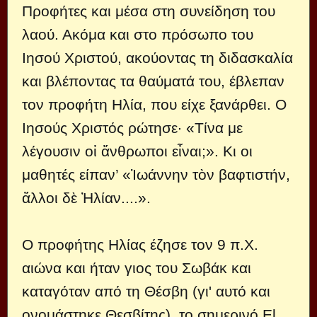
Προφήτες και μέσα στη συνείδηση του
λαού. Ακόμα και στο πρόσωπο του
Ιησού Χριστού, ακούοντας τη διδασκαλία
και βλέποντας τα θαύματά του, έβλεπαν
τον προφήτη Ηλία, που είχε ξανάρθει. Ο
Ιησούς Χριστός ρώτησε· «Τίνα με
λέγουσιν οἱ ἄνθρωποι εἶναι;». Κι οι
μαθητές είπαν’ «Ἰωάννην τὸν βαφτιστήν,
ἄλλοι δὲ Ἠλίαν....».
Ο προφήτης Ηλίας έζησε τον 9 π.Χ.
αιώνα και ήταν γιος του Σωβάκ και
καταγόταν από τη Θέσβη (γι' αυτό και
ονομάστηκε Θεσβίτης), το σημερινό El