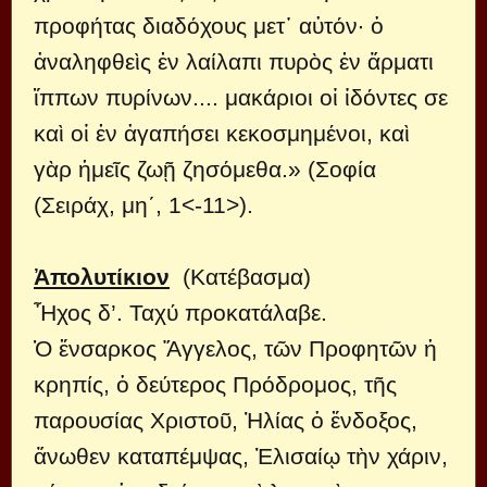
προφήτας διαδόχους μετ᾿ αὐτόν· ὁ
ἀναληφθεὶς ἐν λαίλαπι πυρὸς ἐν ἅρματι
ἵππων πυρίνων.... μακάριοι οἱ ἰδόντες σε
καὶ οἱ ἐν ἀγαπήσει κεκοσμημένοι, καὶ
γὰρ ἡμεῖς ζωῇ ζησόμεθα.» (Σοφία
(Σειράχ, μη΄, 1<-11>).
Ἀπολυτίκιον
(Κατέβασμα)
Ἦχος δ’. Ταχύ προκατάλαβε.
Ὁ ἔνσαρκος Ἄγγελος, τῶν Προφητῶν ἡ
κρηπίς, ὁ δεύτερος Πρόδρομος, τῆς
παρουσίας Χριστοῦ, Ἠλίας ὁ ἔνδοξος,
ἄνωθεν καταπέμψας, Ἐλισαίῳ τὴν χάριν,