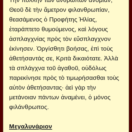
Θεοῦ δὲ τὴν ἄμετρον φιλανθρωπίαν,
θεασάμενος ὁ Προφήτης Ἠλίας,
ἐταράπτετο θυμούμενος, καὶ λόγους
ἀσπλαγχνίας πρὸς τὸν εὔσπλαγχνον
ἐκίνησεν. Ὀργίσθητι βοήσας, ἐπὶ τοὺς
ἀθετήσαντάς σε, Κριτὰ δικαιότατε. Ἀλλὰ
τὰ σπλάγχνα τοῦ ἀγαθοῦ, οὐδόλως
παρεκίνησε πρὸς τὸ τιμωρήσασθαι τοὺς
αὐτὸν ἀθετήσαντας· ἀεὶ γὰρ τὴν
μετάνοιαν πάντων ἀναμένει, ὁ μόνος
φιλάνθρωπος.
Μεγαλυνάριον