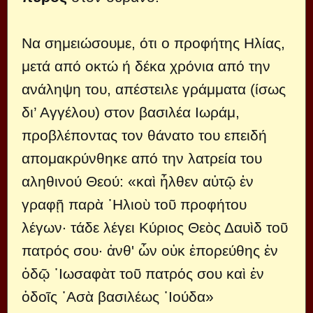
Να σημειώσουμε, ότι ο προφήτης Ηλίας,
μετά από οκτώ ή δέκα χρόνια από την
ανάληψη του, απέστειλε γράμματα (ίσως
δι’ Αγγέλου) στον βασιλέα Iωράμ,
προβλέποντας τον θάνατο του επειδή
απομακρύνθηκε από την λατρεία του
αληθινού Θεού: «καὶ ἦλθεν αὐτῷ ἐν
γραφῇ παρὰ ᾿Ηλιοὺ τοῦ προφήτου
λέγων· τάδε λέγει Κύριος Θεὸς Δαυὶδ τοῦ
πατρός σου· ἀνθ' ὧν οὐκ ἐπορεύθης ἐν
ὁδῷ ᾿Ιωσαφὰτ τοῦ πατρός σου καὶ ἐν
ὁδοῖς ᾿Ασὰ βασιλέως ᾿Ιούδα»