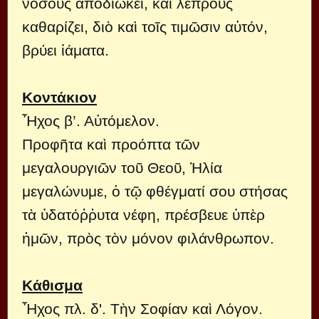
νόσους ἀποδιώκει, καὶ λεπροὺς
καθαρίζει, διὸ καὶ τοῖς τιμῶσιν αὐτόν,
βρύει ἰάματα.
Κοντάκιον
Ἦχος β’. Αὐτόμελον.
Προφῆτα καὶ προόπτα τῶν
μεγαλουργιῶν τοῦ Θεοῦ, Ἠλία
μεγαλώνυμε, ὁ τῷ φθέγματί σου στήσας
τὰ ὑδατόῤῥυτα νέφη, πρέσβευε ὑπὲρ
ἡμῶν, πρὸς τὸν μόνον φιλάνθρωπον.
Κάθισμα
Ἦχος πλ. δ'. Τὴν Σοφίαν καὶ Λόγον.