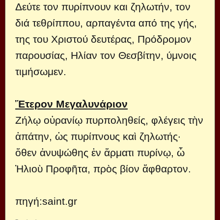
Δεύτε τον πυρίπνουν και ζηλωτήν, τον
διά τεθρίππου, αρπαγέντα από της γής,
της του Xριστού δευτέρας, Πρόδρομον
παρουσίας, Hλίαν τον Θεσβίτην, ύμνοις
τιμήσωμεν.
Ἕτερον Μεγαλυνάριον
Ζήλῳ οὐρανίῳ πυρποληθείς, φλέγεις τὴν
ἀπάτην, ὡς πυρίπνους καὶ ζηλωτής·
ὅθεν ἀνυψώθης ἐν ἅρματι πυρίνῳ, ὦ
Ἠλιοὺ Προφῆτα, πρὸς βίον ἄφθαρτον.
πηγή:saint.gr