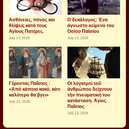
Aσθένειες, πόνος και
Ο δεκάλογος: Ένα
θλίψεις κατά τους
άγνωστο κείμενο του
Αγίους Πατέρες.
Οσίου Παϊσίου
July 13, 2026
July 13, 2026
Γέροντας Παΐσιος :
Οἱ λογισμοὶ τοῦ
«Από κάποιο κακό, κάτι
ἀνθρώπου δείχνουν
καλύτερο θα βγει»
τὴν πνευματική του
κατάσταση. Ἁγιος
July 13, 2026
Παΐσιος
July 13, 2026