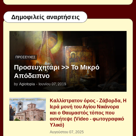
Δημοφιλείς αναρτήσεις
ΠΡΟΣΕΥΧΈΣ
Προσευχητάρι >> Το Μικρό
Απόδειπνο
by
Agiotopia
-
Ιουνίου 07, 2019
Καλλίστρατον όρος - Ζάβορδα, Η
Ιερά μονή του Αγίου Νικάνορα
και ο Θαυμαστός τόπος που
ασκήτεψε (Video - φωτογραφικό
Υλικό)
Αυγούστου 07, 2025