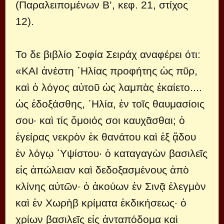
(Παραλειπομένων Β’, κεφ. 21, στίχος
12).
Το δε βιβλίο Σοφία Σειράχ αναφέρει ότι:
«ΚΑΙ ἀνέστη ᾿Ηλίας προφήτης ὡς πῦρ,
καὶ ὁ λόγος αὐτοῦ ὡς λαμπὰς ἐκαίετο....
ὡς ἐδοξάσθης, ᾿Ηλία, ἐν τοῖς θαυμασίοις
σου· καὶ τίς ὅμοιός σοι καυχᾶσθαι; ὁ
ἐγείρας νεκρὸν ἐκ θανάτου καὶ ἐξ ᾅδου
ἐν λόγῳ ῾Υψίστου· ὁ καταγαγὼν βασιλεῖς
εἰς ἀπώλειαν καὶ δεδοξασμένους ἀπὸ
κλίνης αὐτῶν· ὁ ἀκούων ἐν Σινᾷ ἐλεγμὸν
καὶ ἐν Χωρὴβ κρίματα ἐκδικήσεως· ὁ
χρίων βασιλεῖς εἰς ἀνταπόδομα καὶ